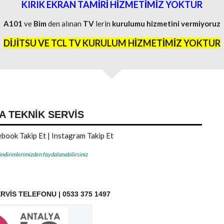
KIRIK EKRAN TAMİRİ HİZMETİMİZ YOKTUR
A101
ve
Bim
den alınan
TV
lerin
kurulumu
hizmetini
vermiyoruz
DİJİTSU VE TCL TV KURULUM HİZMETİMİZ YOKTUR
A TEKNIK SERVIS
book Takip Et
|
Instagram Takip Et
 indirimlerimizden faydalanabilirsiniz
RVIS TELEFONU | 0533 375 1497