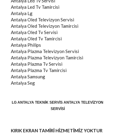
Antalya
Led Tv Servisi
Antalya
Led Tv Tamircisi
Antalya
Lg
Antalya
Oled Televizyon Servisi
Antalya
Oled Televizyon Tamircisi
Antalya
Oled Tv Servisi
Antalya
Oled Tv Tamircisi
Antalya
Philips
Antalya
Plazma Televizyon Servisi
Antalya
Plazma Televizyon Tamircisi
Antalya
Plazma Tv Servisi
Antalya
Plazma Tv Tamircisi
Antalya
Samsung
Antalya
Seg
LG ANTALYA TEKNIK SERVIS ANTALYA TELEVIZYON
SERVISI
KIRIK EKRAN TAMİRİ HİZMETİMİZ YOKTUR