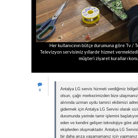
Her kullanıcının bütçe durumuna göre Tv / T
Televizyon servisimiz yıllardır hizmet vermektedi
müşteri ziyaret kuralları konus
Antalya LG servis hizmeti verdiğimiz bölgel
0
olsun, çağrı merkezimizden bize ulaşmanı
alınında uzman uydu tamirci ekibimizi adre
gidermek için Antalya LG Servisi olarak sizin
durumunda yerinde tamir işlemini başlatıyor
eden ve kendini gelişen teknolojiye göre ald
ekiplerden oluşmaktadır. Antalya LG Servis
bir daha arıza yaşamamanız için yapmanız g