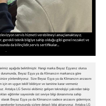
elevizyon servis hizmeti verebilmeyi amaçlamaktayız.
r, gerekli teknik bilgiye sahip olduğu gibi genel nezaket ve
unda da bilinçlidir,servis sertifikalar...
erimiz aşağıda belirtilmiştir. Hangi marka Beyaz Eşyanız olursa
z durumunda, Beyaz Eşya ya da Klimanızın markanıza göre
sinize yönlendiriyoruz. Size Beyaz Eşya ya da Klimanızın arızasını
 için en uygun teklif bildiriyor ve tamirine karar vermeniz
uz. Antalya LG Servisi ekibimiz gelişen teknolojiyi yakından takip
ıkları eğitimler sayesinde üst seviye bilgi donanımına sahip
i olarak Beyaz Eşya ya da Klimanızın sadece arızasını gidermiyor,
erekenler konusunda sizlere detaylı bilgi aktarıyoruz. Antalya LG