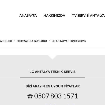
ANASAYFA
HAKKIMIZDA
TV SERVISI ANTALYA
HABERLERI
BIFIRMABUL1 GÜNLÜĞÜ
LG ANTALYA TEKNIK SERVIS
LG ANTALYA TEKNIK SERVIS
BIZI ARAYIN EN UYGUN FIYATLAR
☎️ 0507 803 1571