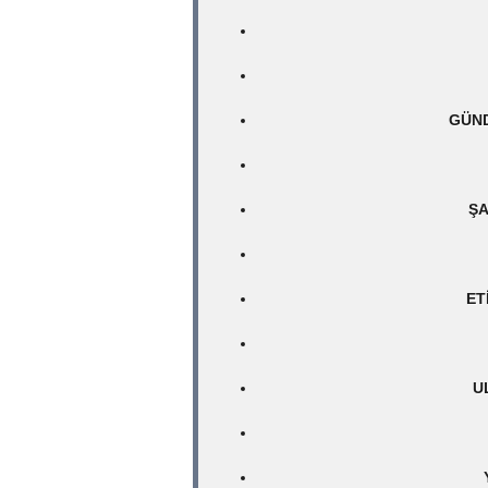
GÜND
ŞA
ET
U