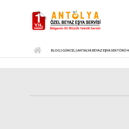
Ana içeriğe atla
BLOG | GÜNCEL | ANTALYA BEYAZ EŞYA SEKTÖRÜ 