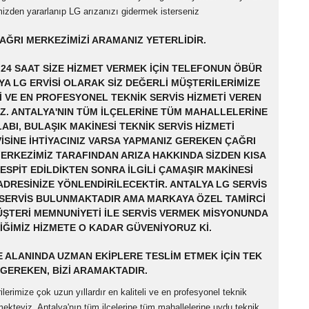
simizden yararlanıp LG arızanızı gidermek isterseniz
ÇAĞRI MERKEZIMIZI ARAMANIZ YETERLIDIR.
Z 24 SAAT SIZE HIZMET VERMEK IÇIN TELEFONUN ÖBÜR
A LG ERVISI OLARAK SIZ DEĞERLI MÜŞTERILERIMIZE
I VE EN PROFESYONEL TEKNIK SERVIS HIZMETI VEREN
Z. ANTALYA'NIN TÜM ILÇELERINE TÜM MAHALLELERINE
ABI, BULAŞIK MAKINESI TEKNIK SERVIS HIZMETI
ISINE IHTIYACINIZ VARSA YAPMANIZ GEREKEN ÇAĞRI
ERKEZIMIZ TARAFINDAN ARIZA HAKKINDA SIZDEN KISA
TESPIT EDILDIKTEN SONRA ILGILI ÇAMAŞIR MAKINESI
DRESINIZE YÖNLENDIRILECEKTIR. ANTALYA LG SERVIS
K SERVIS BULUNMAKTADIR AMA MARKAYA ÖZEL TAMIRCI
ÜŞTERI MEMNUNIYETI ILE SERVIS VERMEK MISYONUNDA
DIĞIMIZ HIZMETE O KADAR GÜVENIYORUZ KI.
E ALANINDA UZMAN EKIPLERE TESLIM ETMEK IÇIN TEK
GEREKEN, BIZI ARAMAKTADIR.
lerimize çok uzun yıllardır en kaliteli ve en profesyonel teknik
mekteyiz. Antalya'nın tüm ilçelerine tüm mahallelerine uydu teknik