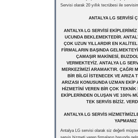
Servisi olarak 20 yıllık tecrübesi ile servi
ANTALYA LG SERVISI 
ANTALYA LG SERVISI EKIPLERIMI
UCUNDA BEKLEMEKTEDIR. ANTALY
ÇOK UZUN YILLARDIR EN KALITEL
FIRMALARIN BAŞINDA GELMEKTEYI
ÇAMAŞIR MAKINESI, BUZDOL
VERMEKTEYIZ. ANTALYA LG SERV
MERKEZIMIZI ARAMAKTIR. ÇAĞRI M
BIR BILGI ISTENECEK VE ARIZA 
ARIZASI KONUSUNDA UZMAN EKIP A
HIZMETINI VEREN BIR ÇOK TEKNI
EKIPLERINDEN OLUŞAN VE 100% M
TEK SERVIS BIZIZ. VER
ANTALYA LG SERVIS HIZMETIMIZL
YAPMANIZ 
Antalya LG servisi olarak siz değerli müşteri
servis hizmeti veren firmaların başında gel