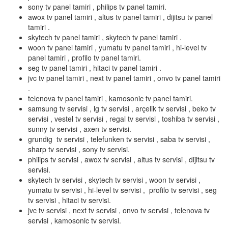
sony tv panel tamiri , philips tv panel tamiri.
awox tv panel tamiri , altus tv panel tamiri , dijitsu tv panel
tamiri .
skytech tv panel tamiri , skytech tv panel tamiri .
woon tv panel tamiri , yumatu tv panel tamiri , hi-level tv
panel tamiri , profilo tv panel tamiri.
seg tv panel tamiri , hitaci tv panel tamiri .
jvc tv panel tamiri , next tv panel tamiri , onvo tv panel tamiri
.
telenova tv panel tamiri , kamosonic tv panel tamiri.
samsung tv servisi , lg tv servisi , arçelik tv servisi , beko tv
servisi , vestel tv servisi , regal tv servisi , toshiba tv servisi ,
sunny tv servisi , axen tv servisi.
grundig tv servisi , telefunken tv servisi , saba tv servisi ,
sharp tv servisi , sony tv servisi.
philips tv servisi , awox tv servisi , altus tv servisi , dijitsu tv
servisi.
skytech tv servisi , skytech tv servisi , woon tv servisi ,
yumatu tv servisi , hi-level tv servisi , profilo tv servisi , seg
tv servisi , hitaci tv servisi.
jvc tv servisi , next tv servisi , onvo tv servisi , telenova tv
servisi , kamosonic tv servisi.