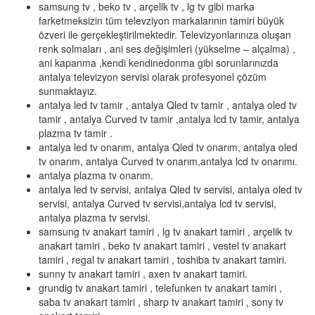
samsung tv , beko tv , arçelik tv , lg tv gibi marka
farketmeksizin tüm televziyon markalarının tamiri büyük
özveri ile gerçekleştirilmektedir. Televizyonlarınıza oluşan
renk solmaları , ani ses değişimleri (yükselme – alçalma) ,
ani kapanma ,kendi kendinedonma gibi sorunlarınızda
antalya televizyon servisi olarak profesyonel çözüm
sunmaktayız.
antalya led tv tamir , antalya Qled tv tamir , antalya oled tv
tamir , antalya Curved tv tamir ,antalya lcd tv tamir, antalya
plazma tv tamir .
antalya led tv onarım, antalya Qled tv onarım, antalya oled
tv onarım, antalya Curved tv onarım,antalya lcd tv onarımı.
antalya plazma tv onarım.
antalya led tv servisi, antalya Qled tv servisi, antalya oled tv
servisi, antalya Curved tv servisi,antalya lcd tv servisi,
antalya plazma tv servisi.
samsung tv anakart tamiri , lg tv anakart tamiri , arçelik tv
anakart tamiri , beko tv anakart tamiri , vestel tv anakart
tamiri , regal tv anakart tamiri , toshiba tv anakart tamiri.
sunny tv anakart tamiri , axen tv anakart tamiri.
grundig tv anakart tamiri , telefunken tv anakart tamiri ,
saba tv anakart tamiri , sharp tv anakart tamiri , sony tv