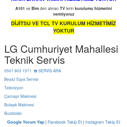
A101
ve
Bim
den alınan
TV
lerin
kurulumu
hizmetini
vermiyoruz
DİJİTSU VE TCL TV KURULUM HİZMETİMİZ
YOKTUR
LG Cumhuriyet Mahallesi
Teknik Servis
0507 803 1571 ☎️ SERViS ARA
Beyaz Eşya Servisi
Televizyon
Çamaşır Makinesi
Bulaşık Makinesi
Buzdolabı
Google Yorum Yap
|
Facebook Takip Et
|
Instagram Takip Et