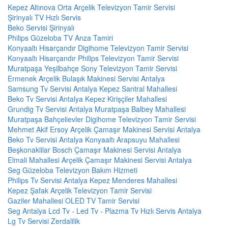
Kepez Altınova Orta Arçelik Televizyon Tamir Servisi
Şirinyalı TV Hızlı Servis
Beko Servisi Şirinyalı
Philips Güzeloba TV Arıza Tamiri
Konyaaltı Hisarçandır Digihome Televizyon Tamir Servisi
Konyaaltı Hisarçandır Philips Televizyon Tamir Servisi
Muratpaşa Yeşilbahçe Sony Televizyon Tamir Servisi
Ermenek Arçelik Bulaşık Makinesi Servisi Antalya
Samsung Tv Servisi Antalya Kepez Santral Mahallesi
Beko Tv Servisi Antalya Kepez Kirişçiler Mahallesi
Grundig Tv Servisi Antalya Muratpaşa Balbey Mahallesi
Muratpaşa Bahçelievler Digihome Televizyon Tamir Servisi
Mehmet Akif Ersoy Arçelik Çamaşır Makinesi Servisi Antalya
Beko Tv Servisi Antalya Konyaaltı Arapsuyu Mahallesi
Beşkonaklilar Bosch Çamaşır Makinesi Servisi Antalya
Elmali Mahallesi Arçelik Çamaşır Makinesi Servisi Antalya
Seg Güzeloba Televizyon Bakım Hizmeti
Philips Tv Servisi Antalya Kepez Menderes Mahallesi
Kepez Şafak Arçelik Televizyon Tamir Servisi
Gaziler Mahallesi OLED TV Tamir Servisi
Seg Antalya Lcd Tv - Led Tv - Plazma Tv Hızlı Servis Antalya
Lg Tv Servisi Zerdalilik