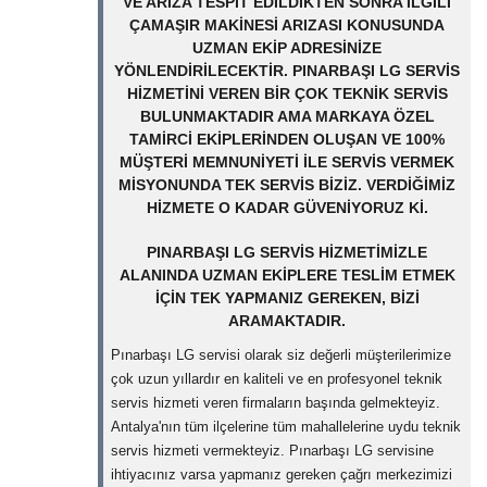
VE ARIZA TESPIT EDILDIKTEN SONRA ILGILI
ÇAMAŞIR MAKINESI ARIZASI KONUSUNDA
UZMAN EKIP ADRESINIZE
YÖNLENDIRILECEKTIR. PINARBAŞI LG SERVIS
HIZMETINI VEREN BIR ÇOK TEKNIK SERVIS
BULUNMAKTADIR AMA MARKAYA ÖZEL
TAMIRCI EKIPLERINDEN OLUŞAN VE 100%
MÜŞTERI MEMNUNIYETI ILE SERVIS VERMEK
MISYONUNDA TEK SERVIS BIZIZ. VERDIĞIMIZ
HIZMETE O KADAR GÜVENIYORUZ KI.
PINARBAŞI LG SERVIS HIZMETIMIZLE
ALANINDA UZMAN EKIPLERE TESLIM ETMEK
IÇIN TEK YAPMANIZ GEREKEN, BIZI
ARAMAKTADIR.
Pınarbaşı LG servisi olarak siz değerli müşterilerimize
çok uzun yıllardır en kaliteli ve en profesyonel teknik
servis hizmeti veren firmaların başında gelmekteyiz.
Antalya'nın tüm ilçelerine tüm mahallelerine uydu teknik
servis hizmeti vermekteyiz. Pınarbaşı LG servisine
ihtiyacınız varsa yapmanız gereken çağrı merkezimizi