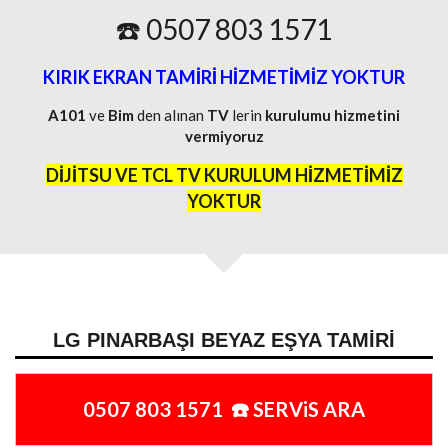
☎️ 0507 803 1571
KIRIK EKRAN TAMİRİ HİZMETİMİZ YOKTUR
A101
ve
Bim
den alınan
TV
lerin
kurulumu
hizmetini
vermiyoruz
DİJİTSU VE TCL TV KURULUM HİZMETİMİZ
YOKTUR
LG PINARBAŞI BEYAZ EŞYA TAMIRI
0507 803 1571 ☎️ SERViS ARA