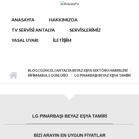
Ana içeriğe atla
ANASAYFA
HAKKIMIZDA
TV SERVISI ANTALYA
SERVISLERIMIZ
YASAL UYARI
İLETIŞIM
BLOG | GÜNCEL | ANTALYA BEYAZ EŞYA SEKTÖRÜ HABERLERI
BIFIRMABUL1 GÜNLÜĞÜ
LG PINARBAŞI BEYAZ EŞYA TAMIRI
LG PINARBAŞI BEYAZ EŞYA TAMIRI
BIZI ARAYIN EN UYGUN FIYATLAR