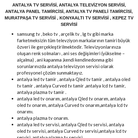
ANTALYA TV SERVISI, ANTALYA TELEVIZYON SERVISI,
ANTALYA PANEL TAMIRCISI, ANTALYA TV PANELI TAMIRCISI,
MURATPAŞA TV SERVISI , KONYAALTI TV SERVISI , KEPEZ TV
SERVISI
samsung tv , beko tv , arçelik tv , lg tv gibi marka
farketmeksizin tüm televziyon markalarının tamiri büyük
özveri ile gerçekleştirilmektedir. Televizyonlarınıza
oluşan renk solmaları , ani ses değişimleri (yükselme –
alçalma) , ani kapanma ,kendi kendinedonma gibi
sorunlarınızda antalya televizyon servisi olarak
profesyonel çözüm sunmaktayız.
antalya led tv tamir , antalya Qled tv tamir , antalya oled
tv tamir , antalya Curved tv tamir ,antalya lcd tv tamir,
antalya plazma tv tamir .
antalya led tv onarım, antalya Qled tv onarım, antalya
oled tv onarım, antalya Curved tv onarım,antalya lcd tv
onarımı.
antalya plazma tv onarım.
antalya led tv servisi, antalya Qled tv servisi, antalya
oled tv servisi, antalya Curved tv servisi,antalya lcd tv
servisi, antalya plazma tv servisi.