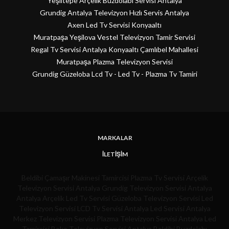
Yeşiltepe Arçelik Buzdolabı Servisi Antalya
Grundig Antalya Televizyon Hızlı Servis Antalya
Axen Led Tv Servisi Konyaaltı
Muratpaşa Yeşilova Vestel Televizyon Tamir Servisi
Regal Tv Servisi Antalya Konyaaltı Çamlıbel Mahallesi
Muratpaşa Plazma Televizyon Servisi
Grundig Güzeloba Lcd Tv - Led Tv - Plazma Tv Tamiri
MARKALAR
İLETIŞIM
Beldibi Çamaşır Makinesi Tamircisi
Plazma Tv Servisi
Arçelik
Televizyon Servisi Antalya
Grundig Televizyon Servisi Antalya
Antalya Arçelik Led Tv Servisi
Güzeloba Televizyon Servisi
Led
Televizyon Servisi
LCD Tv Servisi
Antalya Led Servisi
Antalya
Merkez Televizyon Servisi
Plazma Televizyon Servisi
Antalya Led
Tamircisi
Beko Televizyon Servisi Antalya
Beldibi Buzdolabı