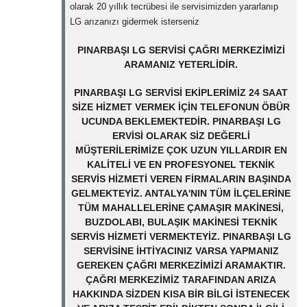
olarak 20 yıllık tecrübesi ile servisimizden yararlanıp
LG arızanızı gidermek isterseniz
PINARBAŞI LG SERVISI ÇAĞRI MERKEZIMIZI
ARAMANIZ YETERLIDIR.
PINARBAŞI LG SERVISI EKIPLERIMIZ 24 SAAT
SIZE HIZMET VERMEK IÇIN TELEFONUN ÖBÜR
UCUNDA BEKLEMEKTEDIR. PINARBAŞI LG
ERVISI OLARAK SIZ DEĞERLI
MÜŞTERILERIMIZE ÇOK UZUN YILLARDIR EN
KALITELI VE EN PROFESYONEL TEKNIK
SERVIS HIZMETI VEREN FIRMALARIN BAŞINDA
GELMEKTEYIZ. ANTALYA'NIN TÜM ILÇELERINE
TÜM MAHALLELERINE ÇAMAŞIR MAKINESI,
BUZDOLABI, BULAŞIK MAKINESI TEKNIK
SERVIS HIZMETI VERMEKTEYIZ. PINARBAŞI LG
SERVISINE IHTIYACINIZ VARSA YAPMANIZ
GEREKEN ÇAĞRI MERKEZIMIZI ARAMAKTIR.
ÇAĞRI MERKEZIMIZ TARAFINDAN ARIZA
HAKKINDA SIZDEN KISA BIR BILGI ISTENECEK