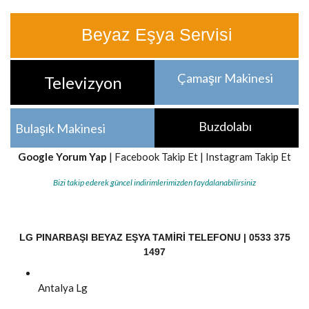
Beyaz Eşya Servisi
Çamaşır Makinesi
Televizyon
Buzdolabı
Bulaşık Makinesi
Google Yorum Yap
|
Facebook Takip Et
|
Instagram Takip Et
Bizi takip ederek güncel indirimlerimizden faydalanabilirsiniz
LG PINARBAŞI BEYAZ EŞYA TAMIRI TELEFONU | 0533 375
1497
Antalya
Lg