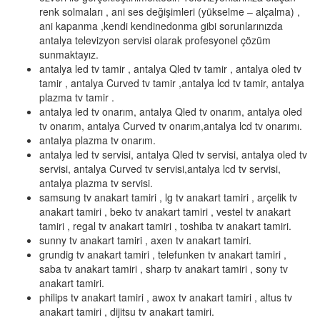
renk solmaları , ani ses değişimleri (yükselme – alçalma) ,
ani kapanma ,kendi kendinedonma gibi sorunlarınızda
antalya televizyon servisi olarak profesyonel çözüm
sunmaktayız.
antalya led tv tamir , antalya Qled tv tamir , antalya oled tv
tamir , antalya Curved tv tamir ,antalya lcd tv tamir, antalya
plazma tv tamir .
antalya led tv onarım, antalya Qled tv onarım, antalya oled
tv onarım, antalya Curved tv onarım,antalya lcd tv onarımı.
antalya plazma tv onarım.
antalya led tv servisi, antalya Qled tv servisi, antalya oled tv
servisi, antalya Curved tv servisi,antalya lcd tv servisi,
antalya plazma tv servisi.
samsung tv anakart tamiri , lg tv anakart tamiri , arçelik tv
anakart tamiri , beko tv anakart tamiri , vestel tv anakart
tamiri , regal tv anakart tamiri , toshiba tv anakart tamiri.
sunny tv anakart tamiri , axen tv anakart tamiri.
grundig tv anakart tamiri , telefunken tv anakart tamiri ,
saba tv anakart tamiri , sharp tv anakart tamiri , sony tv
anakart tamiri.
philips tv anakart tamiri , awox tv anakart tamiri , altus tv
anakart tamiri , dijitsu tv anakart tamiri.