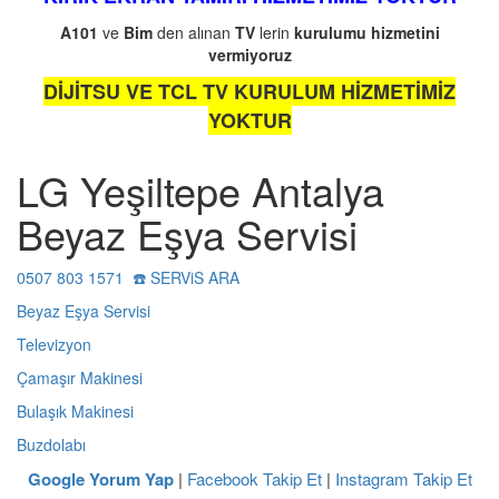
A101
ve
Bim
den alınan
TV
lerin
kurulumu
hizmetini
vermiyoruz
DİJİTSU VE TCL TV KURULUM HİZMETİMİZ
YOKTUR
LG Yeşiltepe Antalya
Beyaz Eşya Servisi
0507 803 1571 ☎️ SERViS ARA
Beyaz Eşya Servisi
Televizyon
Çamaşır Makinesi
Bulaşık Makinesi
Buzdolabı
Google Yorum Yap
|
Facebook Takip Et
|
Instagram Takip Et