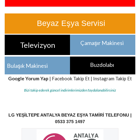
Beyaz Eşya Servisi
Çamaşır Makinesi
Televizyon
Buzdolabı
Bulaşık Makinesi
Google Yorum Yap
|
Facebook Takip Et
|
Instagram Takip Et
Bizi takip ederek güncel indirimlerimizden faydalanabilirsiniz
LG YEŞILTEPE ANTALYA BEYAZ EŞYA TAMIRI TELEFONU |
0533 375 1497