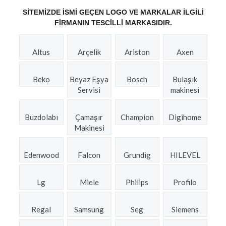
SITEMIZDE ISMI GEÇEN LOGO VE MARKALAR ILGILI
FIRMANIN TESCILLI MARKASIDIR.
Altus
Arçelik
Ariston
Axen
Beko
Beyaz Eşya
Bosch
Bulaşık
Servisi
makinesi
Buzdolabı
Çamaşır
Champion
Digihome
Makinesi
Edenwood
Falcon
Grundig
HILEVEL
Lg
Miele
Philips
Profilo
Regal
Samsung
Seg
Siemens