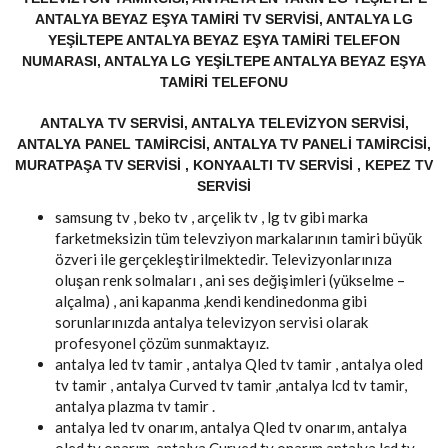
ANTALYA BEYAZ EŞYA TAMIRI TV SERVISI, ANTALYA LG
YEŞILTEPE ANTALYA BEYAZ EŞYA TAMIRI TELEFON
NUMARASI, ANTALYA LG YEŞILTEPE ANTALYA BEYAZ EŞYA
TAMIRI TELEFONU
ANTALYA TV SERVISI, ANTALYA TELEVIZYON SERVISI,
ANTALYA PANEL TAMIRCISI, ANTALYA TV PANELI TAMIRCISI,
MURATPAŞA TV SERVISI , KONYAALTI TV SERVISI , KEPEZ TV
SERVISI
samsung tv , beko tv , arçelik tv , lg tv gibi marka
farketmeksizin tüm televziyon markalarının tamiri büyük
özveri ile gerçekleştirilmektedir. Televizyonlarınıza
oluşan renk solmaları , ani ses değişimleri (yükselme –
alçalma) , ani kapanma ,kendi kendinedonma gibi
sorunlarınızda antalya televizyon servisi olarak
profesyonel çözüm sunmaktayız.
antalya led tv tamir , antalya Qled tv tamir , antalya oled
tv tamir , antalya Curved tv tamir ,antalya lcd tv tamir,
antalya plazma tv tamir .
antalya led tv onarım, antalya Qled tv onarım, antalya
oled tv onarım, antalya Curved tv onarım,antalya lcd tv