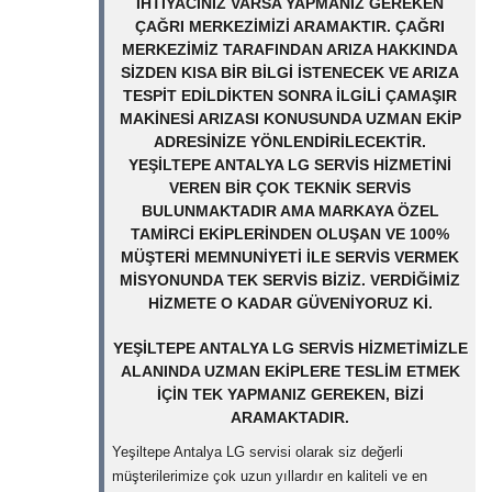
IHTIYACINIZ VARSA YAPMANIZ GEREKEN
ÇAĞRI MERKEZIMIZI ARAMAKTIR. ÇAĞRI
MERKEZIMIZ TARAFINDAN ARIZA HAKKINDA
SIZDEN KISA BIR BILGI ISTENECEK VE ARIZA
TESPIT EDILDIKTEN SONRA ILGILI ÇAMAŞIR
MAKINESI ARIZASI KONUSUNDA UZMAN EKIP
ADRESINIZE YÖNLENDIRILECEKTIR.
YEŞILTEPE ANTALYA LG SERVIS HIZMETINI
VEREN BIR ÇOK TEKNIK SERVIS
BULUNMAKTADIR AMA MARKAYA ÖZEL
TAMIRCI EKIPLERINDEN OLUŞAN VE 100%
MÜŞTERI MEMNUNIYETI ILE SERVIS VERMEK
MISYONUNDA TEK SERVIS BIZIZ. VERDIĞIMIZ
HIZMETE O KADAR GÜVENIYORUZ KI.
YEŞILTEPE ANTALYA LG SERVIS HIZMETIMIZLE
ALANINDA UZMAN EKIPLERE TESLIM ETMEK
IÇIN TEK YAPMANIZ GEREKEN, BIZI
ARAMAKTADIR.
Yeşiltepe Antalya LG servisi olarak siz değerli
müşterilerimize çok uzun yıllardır en kaliteli ve en