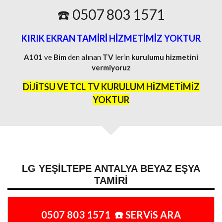
☎️ 0507 803 1571
KIRIK EKRAN TAMİRİ HİZMETİMİZ YOKTUR
A101
ve
Bim
den alınan
TV
lerin
kurulumu
hizmetini
vermiyoruz
DİJİTSU VE TCL TV KURULUM HİZMETİMİZ
YOKTUR
LG YEŞILTEPE ANTALYA BEYAZ EŞYA
TAMIRI
0507 803 1571 ☎️ SERViS ARA