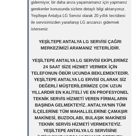
gidermiyor, bir daha arıza yaşamamanız için yapmanız
gerekenler konusunda sizlere detaylı bilgi aktarıyoruz.
Yeşiltepe Antalya LG Servisi olarak 20 yıllık tecrübesi
ile servisimizden yararlanıp LG arızanızı gidermek
isterseniz
YEŞILTEPE ANTALYA LG SERVISI ÇAĞRI
MERKEZIMIZI ARAMANIZ YETERLIDIR.
YEŞILTEPE ANTALYA LG SERVISI EKIPLERIMIZ
24 SAAT SIZE HIZMET VERMEK IÇIN
TELEFONUN ÖBÜR UCUNDA BEKLEMEKTEDIR.
YEŞILTEPE ANTALYA LG ERVISI OLARAK SIZ
DEĞERLI MÜŞTERILERIMIZE ÇOK UZUN
YILLARDIR EN KALITELI VE EN PROFESYONEL
TEKNIK SERVIS HIZMETI VEREN FIRMALARIN
BAŞINDA GELMEKTEYIZ. ANTALYA'NIN TÜM
ILÇELERINE TÜM MAHALLELERINE ÇAMAŞIR
MAKINESI, BUZDOLABI, BULAŞIK MAKINESI
TEKNIK SERVIS HIZMETI VERMEKTEYIZ.
YEŞILTEPE ANTALYA LG SERVISINE