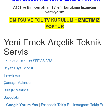
A101
ve
Bim
den alınan
TV
lerin
kurulumu
hizmetini
vermiyoruz
DİJİTSU VE TCL TV KURULUM HİZMETİMİZ
YOKTUR
Yeni Emek Arçelik Teknik
Servis
0507 803 1571 ☎️ SERViS ARA
Beyaz Eşya Servisi
Televizyon
Çamaşır Makinesi
Bulaşık Makinesi
Buzdolabı
Google Yorum Yap
|
Facebook Takip Et
|
Instagram Takip Et