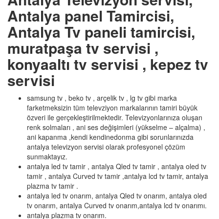
Antalya panel Tamircisi,
Antalya Tv paneli tamircisi,
muratpaşa tv servisi ,
konyaaltı tv servisi , kepez tv
servisi
samsung tv , beko tv , arçelik tv , lg tv gibi marka
farketmeksizin tüm televziyon markalarının tamiri büyük
özveri ile gerçekleştirilmektedir. Televizyonlarınıza oluşan
renk solmaları , ani ses değişimleri (yükselme – alçalma) ,
ani kapanma ,kendi kendinedonma gibi sorunlarınızda
antalya televizyon servisi olarak profesyonel çözüm
sunmaktayız.
antalya led tv tamir , antalya Qled tv tamir , antalya oled tv
tamir , antalya Curved tv tamir ,antalya lcd tv tamir, antalya
plazma tv tamir .
antalya led tv onarım, antalya Qled tv onarım, antalya oled
tv onarım, antalya Curved tv onarım,antalya lcd tv onarımı.
antalya plazma tv onarım.