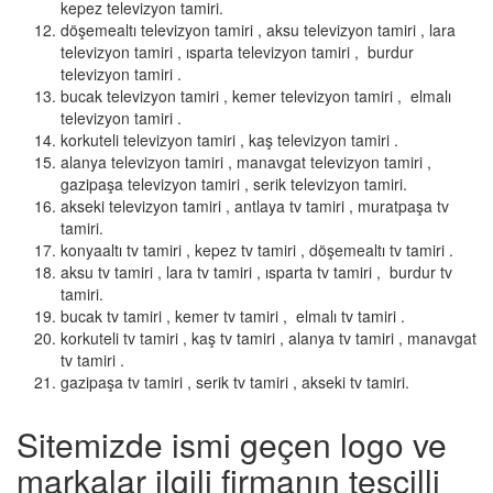
kepez televizyon tamiri.
döşemealtı televizyon tamiri , aksu televizyon tamiri , lara
televizyon tamiri , ısparta televizyon tamiri , burdur
televizyon tamiri .
bucak televizyon tamiri , kemer televizyon tamiri , elmalı
televizyon tamiri .
korkuteli televizyon tamiri , kaş televizyon tamiri .
alanya televizyon tamiri , manavgat televizyon tamiri ,
gazipaşa televizyon tamiri , serik televizyon tamiri.
akseki televizyon tamiri , antlaya tv tamiri , muratpaşa tv
tamiri.
konyaaltı tv tamiri , kepez tv tamiri , döşemealtı tv tamiri .
aksu tv tamiri , lara tv tamiri , ısparta tv tamiri , burdur tv
tamiri.
bucak tv tamiri , kemer tv tamiri , elmalı tv tamiri .
korkuteli tv tamiri , kaş tv tamiri , alanya tv tamiri , manavgat
tv tamiri .
gazipaşa tv tamiri , serik tv tamiri , akseki tv tamiri.
Sitemizde ismi geçen logo ve
markalar ilgili firmanın tescilli