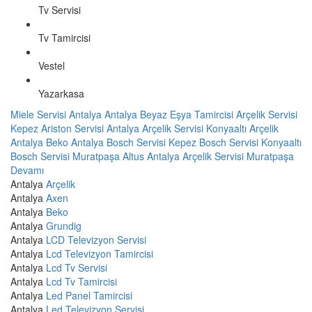
Tv Servisi
Tv Tamircisi
Vestel
Yazarkasa
Miele Servisi Antalya
Antalya Beyaz Eşya Tamircisi
Arçelik Servisi
Kepez
Ariston Servisi Antalya
Arçelik Servisi Konyaaltı
Arçelik
Antalya
Beko Antalya
Bosch Servisi Kepez
Bosch Servisi Konyaaltı
Bosch Servisi Muratpaşa
Altus Antalya
Arçelik Servisi Muratpaşa
Devamı
Antalya
Arçelik
Antalya
Axen
Antalya
Beko
Antalya
Grundig
Antalya
LCD Televizyon Servisi
Antalya
Lcd Televizyon Tamircisi
Antalya
Lcd Tv Servisi
Antalya
Lcd Tv Tamircisi
Antalya
Led Panel Tamircisi
Antalya
Led Televizyon Servisi