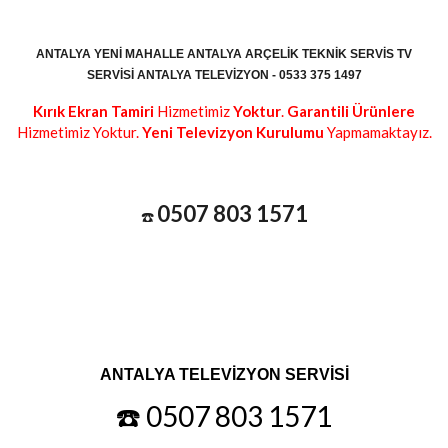
ANTALYA YENI MAHALLE ANTALYA ARÇELIK TEKNIK SERVIS TV
SERVISI ANTALYA TELEVIZYON - 0533 375 1497
Kırık Ekran Tamiri
Hizmetimiz
Yoktur
.
Garantili Ürünlere
Hizmetimiz Yoktur.
Yeni Televizyon Kurulumu
Yapmamaktayız.
0507 803 1571
☎️
ANTALYA TELEVİZYON SERVİSİ
☎️ 0507 803 1571