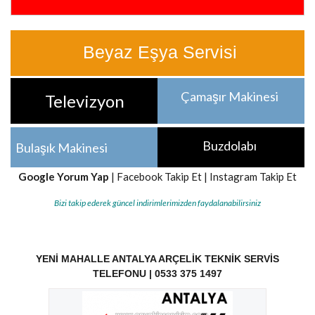
Beyaz Eşya Servisi
Çamaşır Makinesi
Televizyon
Buzdolabı
Bulaşık Makinesi
Google Yorum Yap
|
Facebook Takip Et
|
Instagram Takip Et
Bizi takip ederek güncel indirimlerimizden faydalanabilirsiniz
YENI MAHALLE ANTALYA ARÇELIK TEKNIK SERVIS
TELEFONU | 0533 375 1497