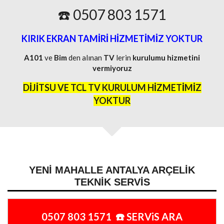
☎️ 0507 803 1571
KIRIK EKRAN TAMİRİ HİZMETİMİZ YOKTUR
A101
ve
Bim
den alınan
TV
lerin
kurulumu
hizmetini
vermiyoruz
DİJİTSU VE TCL TV KURULUM HİZMETİMİZ
YOKTUR
YENI MAHALLE ANTALYA ARÇELIK
TEKNIK SERVIS
0507 803 1571 ☎️ SERViS ARA