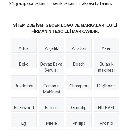
gazipaşa tv tamiri , serik tv tamiri , akseki tv tamiri.
SITEMIZDE ISMI GEÇEN LOGO VE MARKALAR ILGILI
FIRMANIN TESCILLI MARKASIDIR.
Altus
Arçelik
Ariston
Axen
Beko
Beyaz Eşya
Bosch
Bulaşık
Servisi
makinesi
Buzdolabı
Çamaşır
Champion
Digihome
Makinesi
Edenwood
Falcon
Grundig
HILEVEL
Lg
Miele
Philips
Profilo