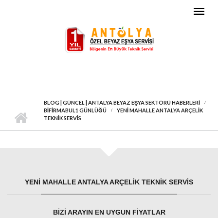
Ana içeriğe atla
BLOG | GÜNCEL | ANTALYA BEYAZ EŞYA SEKTÖRÜ HABERLERI
BIFIRMABUL1 GÜNLÜĞÜ
YENI MAHALLE ANTALYA ARÇELIK
TEKNIK SERVIS
YENI MAHALLE ANTALYA ARÇELIK TEKNIK SERVIS
BIZI ARAYIN EN UYGUN FIYATLAR