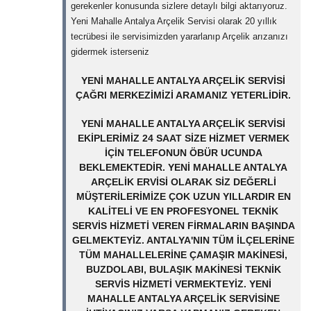
gerekenler konusunda sizlere detaylı bilgi aktarıyoruz.
Yeni Mahalle Antalya Arçelik Servisi olarak 20 yıllık
tecrübesi ile servisimizden yararlanıp Arçelik arızanızı
gidermek isterseniz
YENI MAHALLE ANTALYA ARÇELIK SERVISI
ÇAĞRI MERKEZIMIZI ARAMANIZ YETERLIDIR.
YENI MAHALLE ANTALYA ARÇELIK SERVISI
EKIPLERIMIZ 24 SAAT SIZE HIZMET VERMEK
IÇIN TELEFONUN ÖBÜR UCUNDA
BEKLEMEKTEDIR. YENI MAHALLE ANTALYA
ARÇELIK ERVISI OLARAK SIZ DEĞERLI
MÜŞTERILERIMIZE ÇOK UZUN YILLARDIR EN
KALITELI VE EN PROFESYONEL TEKNIK
SERVIS HIZMETI VEREN FIRMALARIN BAŞINDA
GELMEKTEYIZ. ANTALYA'NIN TÜM ILÇELERINE
TÜM MAHALLELERINE ÇAMAŞIR MAKINESI,
BUZDOLABI, BULAŞIK MAKINESI TEKNIK
SERVIS HIZMETI VERMEKTEYIZ. YENI
MAHALLE ANTALYA ARÇELIK SERVISINE