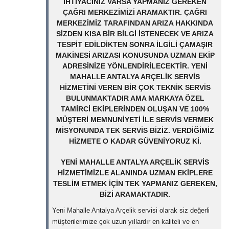
IHTIYACINIZ VARSA YAPMANIZ GEREKEN
ÇAĞRI MERKEZIMIZI ARAMAKTIR. ÇAĞRI
MERKEZIMIZ TARAFINDAN ARIZA HAKKINDA
SIZDEN KISA BIR BILGI ISTENECEK VE ARIZA
TESPIT EDILDIKTEN SONRA ILGILI ÇAMAŞIR
MAKINESI ARIZASI KONUSUNDA UZMAN EKIP
ADRESINIZE YÖNLENDIRILECEKTIR. YENI
MAHALLE ANTALYA ARÇELIK SERVIS
HIZMETINI VEREN BIR ÇOK TEKNIK SERVIS
BULUNMAKTADIR AMA MARKAYA ÖZEL
TAMIRCI EKIPLERINDEN OLUŞAN VE 100%
MÜŞTERI MEMNUNIYETI ILE SERVIS VERMEK
MISYONUNDA TEK SERVIS BIZIZ. VERDIĞIMIZ
HIZMETE O KADAR GÜVENIYORUZ KI.
YENI MAHALLE ANTALYA ARÇELIK SERVIS
HIZMETIMIZLE ALANINDA UZMAN EKIPLERE
TESLIM ETMEK IÇIN TEK YAPMANIZ GEREKEN,
BIZI ARAMAKTADIR.
Yeni Mahalle Antalya Arçelik servisi olarak siz değerli
müşterilerimize çok uzun yıllardır en kaliteli ve en