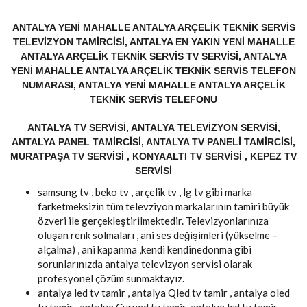
ANTALYA YENI MAHALLE ANTALYA ARÇELIK TEKNIK SERVIS
TELEVIZYON TAMIRCISI, ANTALYA EN YAKIN YENI MAHALLE
ANTALYA ARÇELIK TEKNIK SERVIS TV SERVISI, ANTALYA
YENI MAHALLE ANTALYA ARÇELIK TEKNIK SERVIS TELEFON
NUMARASI, ANTALYA YENI MAHALLE ANTALYA ARÇELIK
TEKNIK SERVIS TELEFONU
ANTALYA TV SERVISI, ANTALYA TELEVIZYON SERVISI,
ANTALYA PANEL TAMIRCISI, ANTALYA TV PANELI TAMIRCISI,
MURATPAŞA TV SERVISI , KONYAALTI TV SERVISI , KEPEZ TV
SERVISI
samsung tv , beko tv , arçelik tv , lg tv gibi marka
farketmeksizin tüm televziyon markalarının tamiri büyük
özveri ile gerçekleştirilmektedir. Televizyonlarınıza
oluşan renk solmaları , ani ses değişimleri (yükselme –
alçalma) , ani kapanma ,kendi kendinedonma gibi
sorunlarınızda antalya televizyon servisi olarak
profesyonel çözüm sunmaktayız.
antalya led tv tamir , antalya Qled tv tamir , antalya oled
tv tamir , antalya Curved tv tamir ,antalya lcd tv tamir,