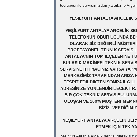
tecrübesi ile servisimizden yararlanıp Arçel
YEŞILYURT ANTALYA ARÇELIK S
YEŞILYURT ANTALYA ARÇELIK SER
TELEFONUN ÖBÜR UCUNDA BEKL
OLARAK SIZ DEĞERLI MÜŞTERIL
PROFESYONEL TEKNIK SERVIS H
ANTALYA'NIN TÜM ILÇELERINE T
BULAŞIK MAKINESI TEKNIK SERVI
SERVISINE IHTIYACINIZ VARSA YAP
MERKEZIMIZ TARAFINDAN ARIZA H
TESPIT EDILDIKTEN SONRA ILGIL
ADRESINIZE YÖNLENDIRILECEKTIR.
BIR ÇOK TEKNIK SERVIS BULUNM
OLUŞAN VE 100% MÜŞTERI MEMNU
BIZIZ. VERDIĞIM
YEŞILYURT ANTALYA ARÇELIK SER
ETMEK IÇIN TEK Y
Yeşilyurt Antalya Arçelik servisi olarak siz d