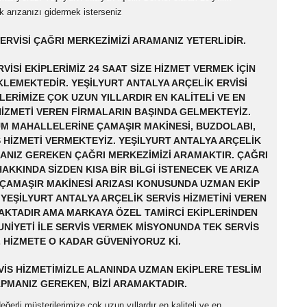
ik arızanızı gidermek isterseniz
ERVISI ÇAĞRI MERKEZIMIZI ARAMANIZ YETERLIDIR.
VISI EKIPLERIMIZ 24 SAAT SIZE HIZMET VERMEK IÇIN
EMEKTEDIR. YEŞILYURT ANTALYA ARÇELIK ERVISI
ERIMIZE ÇOK UZUN YILLARDIR EN KALITELI VE EN
IZMETI VEREN FIRMALARIN BAŞINDA GELMEKTEYIZ.
ÜM MAHALLELERINE ÇAMAŞIR MAKINESI, BUZDOLABI,
S HIZMETI VERMEKTEYIZ. YEŞILYURT ANTALYA ARÇELIK
MANIZ GEREKEN ÇAĞRI MERKEZIMIZI ARAMAKTIR. ÇAĞRI
AKKINDA SIZDEN KISA BIR BILGI ISTENECEK VE ARIZA
I ÇAMAŞIR MAKINESI ARIZASI KONUSUNDA UZMAN EKIP
 YEŞILYURT ANTALYA ARÇELIK SERVIS HIZMETINI VEREN
AKTADIR AMA MARKAYA ÖZEL TAMIRCI EKIPLERINDEN
NIYETI ILE SERVIS VERMEK MISYONUNDA TEK SERVIS
IZ HIZMETE O KADAR GÜVENIYORUZ KI.
VIS HIZMETIMIZLE ALANINDA UZMAN EKIPLERE TESLIM
APMANIZ GEREKEN, BIZI ARAMAKTADIR.
eğerli müşterilerimize çok uzun yıllardır en kaliteli ve en