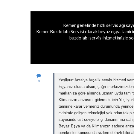
Kemer genelinde hızlı servis ağı sa
Kemer Buzdolabı Servisi olarak beyaz eşya tamiri
buzdolabı servisi hizmetimizle so
Yeşilyurt Antalya Arçelik servis hizmeti ver
0
Eşyanız olursa olsun, çağrı merkezimizde
markanıza göre alınında uzman uydu tamirci
Klimanızın arızasını gidermek için Yeşilyurt 
tamirine karar vermeniz durumunda yerinde t
ekibimiz gelişen teknolojiyi yakından takip e
sayesinde üst seviye bilgi donanımına sahip
Beyaz Eşya ya da Klimanızın sadece arızas
gerekenler konusunda sizlere detaylı bilgi ak