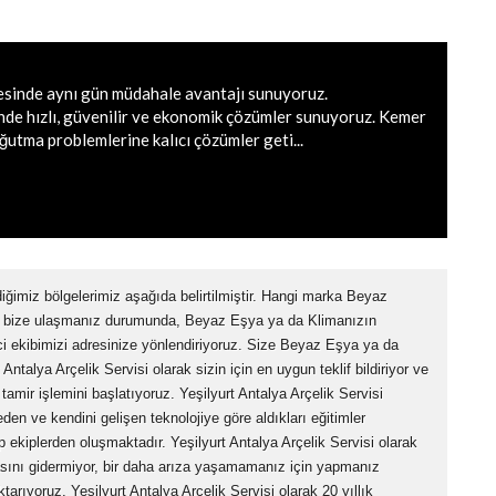
yesinde aynı gün müdahale avantajı sunuyoruz.
nde hızlı, güvenilir ve ekonomik çözümler sunuyoruz. Kemer
ğutma problemlerine kalıcı çözümler geti...
diğimiz bölgelerimiz aşağıda belirtilmiştir. Hangi marka Beyaz
n bize ulaşmanız durumunda, Beyaz Eşya ya da Klimanızın
 ekibimizi adresinize yönlendiriyoruz. Size Beyaz Eşya ya da
Antalya Arçelik Servisi olarak sizin için en uygun teklif bildiriyor ve
amir işlemini başlatıyoruz. Yeşilyurt Antalya Arçelik Servisi
den ve kendini gelişen teknolojiye göre aldıkları eğitimler
 ekiplerden oluşmaktadır. Yeşilyurt Antalya Arçelik Servisi olarak
ını gidermiyor, bir daha arıza yaşamamanız için yapmanız
tarıyoruz. Yeşilyurt Antalya Arçelik Servisi olarak 20 yıllık