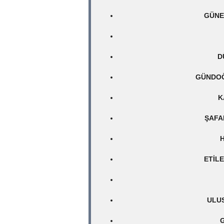
GÜNE
D
GÜNDOĞ
K
ŞAFA
H
ETILE
ULUS
G