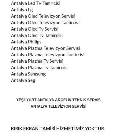
Antalya
Led Tv Tamircisi
Antalya
Lg
Antalya
Oled Televizyon Servisi
Antalya
Oled Televizyon Tamircisi
Antalya
Oled Tv Servisi
Antalya
Oled Tv Tamircisi
Antalya
Philips
Antalya
Plazma Televizyon Servisi
Antalya
Plazma Televizyon Tamircisi
Antalya
Plazma Tv Servisi
Antalya
Plazma Tv Tamircisi
Antalya
Samsung
Antalya
Seg
YEŞILYURT ANTALYA ARÇELIK TEKNIK SERVIS
ANTALYA TELEVIZYON SERVISI
KIRIK EKRAN TAMİRİ HİZMETİMİZ YOKTUR