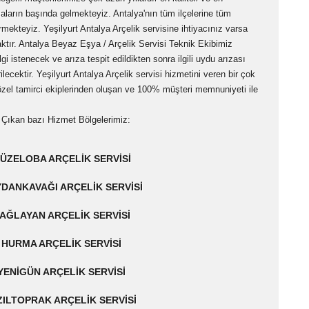
maların başında gelmekteyiz. Antalya'nın tüm ilçelerine tüm
mekteyiz. Yeşilyurt Antalya Arçelik servisine ihtiyacınız varsa
ır. Antalya Beyaz Eşya / Arçelik Servisi Teknik Ekibimiz
gi istenecek ve arıza tespit edildikten sonra ilgili uydu arızası
cektir. Yeşilyurt Antalya Arçelik servisi hizmetini veren bir çok
zel tamirci ekiplerinden oluşan ve 100% müşteri memnuniyeti ile
Çıkan bazı Hizmet Bölgelerimiz:
ÜZELOBA ARÇELIK SERVISI
DANKAVAĞI ARÇELIK SERVISI
AĞLAYAN ARÇELIK SERVISI
HURMA ARÇELIK SERVISI
YENIGÜN ARÇELIK SERVISI
ZILTOPRAK ARÇELIK SERVISI