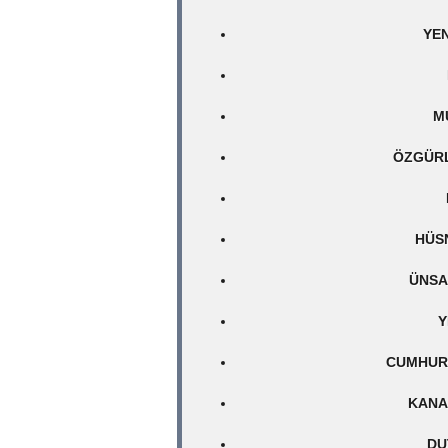
YEN
M
ÖZGÜRL
HÜS
ÜNSA
Y
CUMHURI
KANA
DU