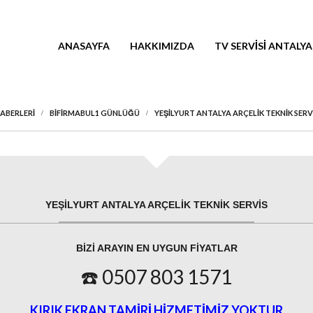
ANASAYFA
HAKKIMIZDA
TV SERVISI ANTALYA
HABERLERI
BIFIRMABUL1 GÜNLÜĞÜ
YEŞILYURT ANTALYA ARÇELIK TEKNIK SERV
YEŞILYURT ANTALYA ARÇELIK TEKNIK SERVIS
BIZI ARAYIN EN UYGUN FIYATLAR
☎️ 0507 803 1571
KIRIK EKRAN TAMİRİ HİZMETİMİZ YOKTUR