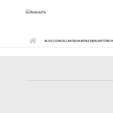
Ana içeriğe atla
BLOG | GÜNCEL | ANTALYA BEYAZ EŞYA SEKTÖRÜ 