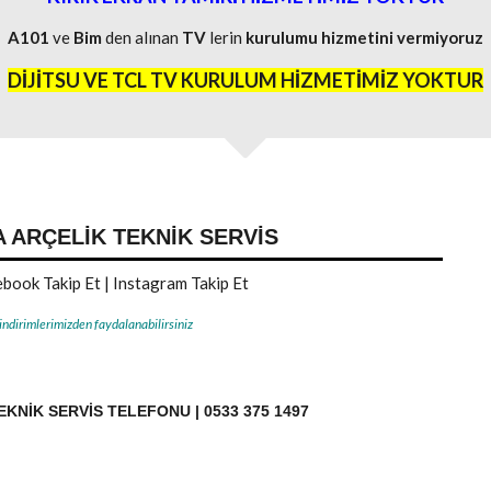
A101
ve
Bim
den alınan
TV
lerin
kurulumu
hizmetini
vermiyoruz
DİJİTSU VE TCL TV KURULUM HİZMETİMİZ YOKTUR
A ARÇELIK TEKNIK SERVIS
book Takip Et
|
Instagram Takip Et
 indirimlerimizden faydalanabilirsiniz
KNIK SERVIS TELEFONU | 0533 375 1497