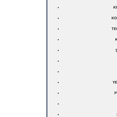
K
KO
TE
YE
P