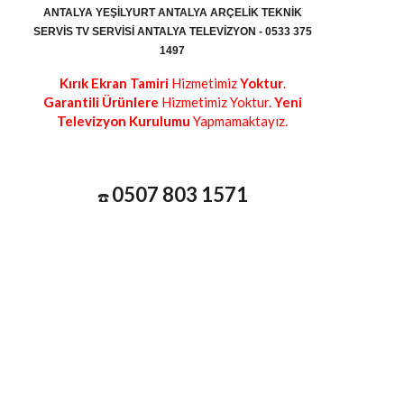
ANTALYA YEŞILYURT ANTALYA ARÇELIK TEKNIK
SERVIS TV SERVISI ANTALYA TELEVIZYON - 0533 375
1497
Kırık Ekran Tamiri
Hizmetimiz
Yoktur
.
Garantili Ürünlere
Hizmetimiz Yoktur.
Yeni
Televizyon Kurulumu
Yapmamaktayız.
0507 803 1571
☎️