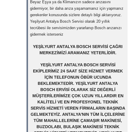
Beyaz Eşya ya da Klimanızın sadece arızasını
gidermiyor, bir daha arıza yaşamamanız için yapmanız
gerekenler konusunda sizlere detaylı bilgi aktarıyoruz.
Yeşilyurt Antalya Bosch Servisi olarak 20 yıllık
tecrübesi ile servisimizden yararlanıp Bosch arızanızı
gidermek isterseniz
YEŞILYURT ANTALYA BOSCH SERVISI ÇAĞRI
MERKEZIMIZI ARAMANIZ YETERLIDIR.
YEŞILYURT ANTALYA BOSCH SERVISI
EKIPLERIMIZ 24 SAAT SIZE HIZMET VERMEK
IÇIN TELEFONUN ÖBÜR UCUNDA
BEKLEMEKTEDIR. YEŞILYURT ANTALYA
BOSCH ERVISI OLARAK SIZ DEĞERLI
MÜŞTERILERIMIZE ÇOK UZUN YILLARDIR EN
KALITELI VE EN PROFESYONEL TEKNIK
SERVIS HIZMETI VEREN FIRMALARIN BAŞINDA
GELMEKTEYIZ. ANTALYA'NIN TÜM ILÇELERINE
TÜM MAHALLELERINE ÇAMAŞIR MAKINESI,
BUZDOLABI, BULAŞIK MAKINESI TEKNIK