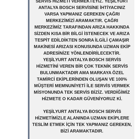
SERVIS HIZMETI VERMEKTEYIZ. YEŞILYURT
ANTALYA BOSCH SERVISINE IHTIYACINIZ
VARSA YAPMANIZ GEREKEN ÇAĞRI
MERKEZIMIZI ARAMAKTIR. ÇAĞRI
MERKEZIMIZ TARAFINDAN ARIZA HAKKINDA
SIZDEN KISA BIR BILGI ISTENECEK VE ARIZA
TESPIT EDILDIKTEN SONRA ILGILI ÇAMAŞIR
MAKINESI ARIZASI KONUSUNDA UZMAN EKIP
ADRESINIZE YÖNLENDIRILECEKTIR.
YEŞILYURT ANTALYA BOSCH SERVIS
HIZMETINI VEREN BIR ÇOK TEKNIK SERVIS
BULUNMAKTADIR AMA MARKAYA ÖZEL
TAMIRCI EKIPLERINDEN OLUŞAN VE 100%
MÜŞTERI MEMNUNIYETI ILE SERVIS VERMEK
MISYONUNDA TEK SERVIS BIZIZ. VERDIĞIMIZ
HIZMETE O KADAR GÜVENIYORUZ KI.
YEŞILYURT ANTALYA BOSCH SERVIS
HIZMETIMIZLE ALANINDA UZMAN EKIPLERE
TESLIM ETMEK IÇIN TEK YAPMANIZ GEREKEN,
BIZI ARAMAKTADIR.