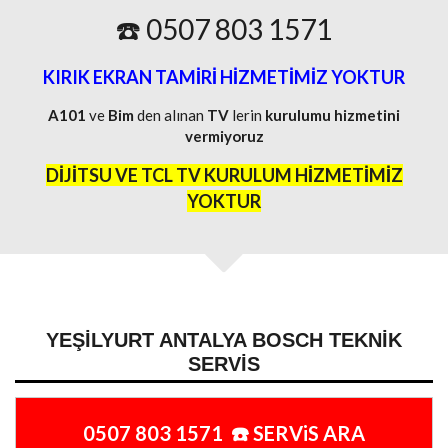
☎️ 0507 803 1571
KIRIK EKRAN TAMİRİ HİZMETİMİZ YOKTUR
A101
ve
Bim
den alınan
TV
lerin
kurulumu
hizmetini
vermiyoruz
DİJİTSU VE TCL TV KURULUM HİZMETİMİZ
YOKTUR
YEŞILYURT ANTALYA BOSCH TEKNIK
SERVIS
0507 803 1571 ☎️ SERViS ARA