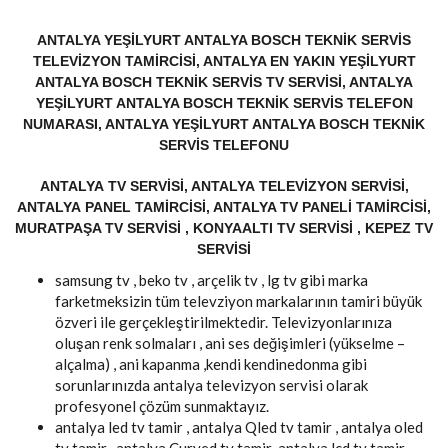
ANTALYA YEŞILYURT ANTALYA BOSCH TEKNIK SERVIS
TELEVIZYON TAMIRCISI, ANTALYA EN YAKIN YEŞILYURT
ANTALYA BOSCH TEKNIK SERVIS TV SERVISI, ANTALYA
YEŞILYURT ANTALYA BOSCH TEKNIK SERVIS TELEFON
NUMARASI, ANTALYA YEŞILYURT ANTALYA BOSCH TEKNIK
SERVIS TELEFONU
ANTALYA TV SERVISI, ANTALYA TELEVIZYON SERVISI,
ANTALYA PANEL TAMIRCISI, ANTALYA TV PANELI TAMIRCISI,
MURATPAŞA TV SERVISI , KONYAALTI TV SERVISI , KEPEZ TV
SERVISI
samsung tv , beko tv , arçelik tv , lg tv gibi marka
farketmeksizin tüm televziyon markalarının tamiri büyük
özveri ile gerçekleştirilmektedir. Televizyonlarınıza
oluşan renk solmaları , ani ses değişimleri (yükselme –
alçalma) , ani kapanma ,kendi kendinedonma gibi
sorunlarınızda antalya televizyon servisi olarak
profesyonel çözüm sunmaktayız.
antalya led tv tamir , antalya Qled tv tamir , antalya oled
tv tamir , antalya Curved tv tamir ,antalya lcd tv tamir,