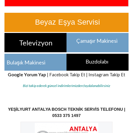
Beyaz Eşya Servisi
Çamaşır Makinesi
Televizyon
Buzdolabı
Bulaşık Makinesi
Google Yorum Yap
|
Facebook Takip Et
|
Instagram Takip Et
Bizi takip ederek güncel indirimlerimizden faydalanabilirsiniz
YEŞILYURT ANTALYA BOSCH TEKNIK SERVIS TELEFONU |
0533 375 1497