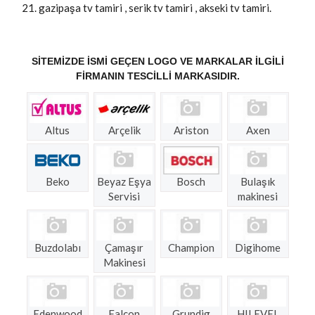
gazipaşa tv tamiri , serik tv tamiri , akseki tv tamiri.
SITEMIZDE ISMI GEÇEN LOGO VE MARKALAR ILGILI
FIRMANIN TESCILLI MARKASIDIR.
Altus
Arçelik
Ariston
Axen
Beko
Beyaz Eşya
Bosch
Bulaşık
Servisi
makinesi
Buzdolabı
Çamaşır
Champion
Digihome
Makinesi
Edenwood
Falcon
Grundig
HILEVEL