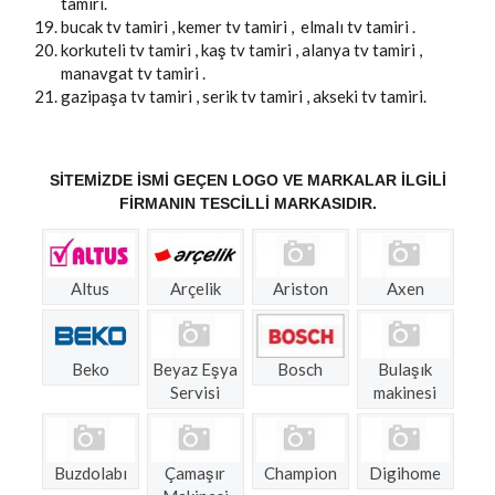
tamiri.
bucak tv tamiri , kemer tv tamiri , elmalı tv tamiri .
korkuteli tv tamiri , kaş tv tamiri , alanya tv tamiri ,
manavgat tv tamiri .
gazipaşa tv tamiri , serik tv tamiri , akseki tv tamiri.
SITEMIZDE ISMI GEÇEN LOGO VE MARKALAR ILGILI
FIRMANIN TESCILLI MARKASIDIR.
Altus
Arçelik
Ariston
Axen
Beko
Beyaz Eşya
Bosch
Bulaşık
Servisi
makinesi
Buzdolabı
Çamaşır
Champion
Digihome