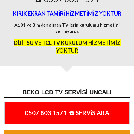
KIRIK EKRAN TAMİRİ HİZMETİMİZ YOKTUR
A101
ve
Bim
den alınan
TV
lerin
kurulumu
hizmetini
vermiyoruz
DİJİTSU VE TCL TV KURULUM HİZMETİMİZ
YOKTUR
BEKO LCD TV SERVISI UNCALI
0507 803 1571 ☎️ SERViS ARA