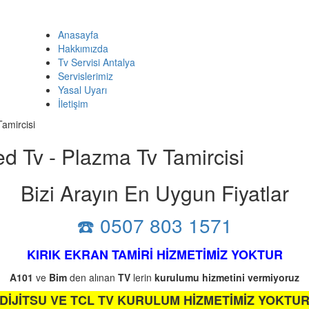
Anasayfa
Hakkımızda
Tv Servisi Antalya
Servislerimiz
Yasal Uyarı
İletişim
Tamircisi
ed Tv - Plazma Tv Tamircisi
Bizi Arayın En Uygun Fiyatlar
☎️ 0507 803 1571
KIRIK EKRAN TAMİRİ HİZMETİMİZ YOKTUR
A101
ve
Bim
den alınan
TV
lerin
kurulumu
hizmetini
vermiyoruz
DİJİTSU VE TCL TV KURULUM HİZMETİMİZ YOKTU