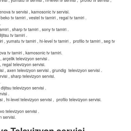
isi , yumatu tv servisi , hi-level tv servisi , profilo tv servisi ,
elenova tv servisi , kamosonic tv servisi.
 beko tv tamiri , vestel tv tamiri , regal tv tamiri .
.
miri , sharp tv tamiri , sony tv tamiri .
ijitsu tv tamiri .
i , yumatu tv tamiri , hi-level tv tamiri , profilo tv tamiri , seg tv
enova tv tamiri , kamosonic tv tamiri.
 arçelik televizyon servisi .
, regal televizyon servisi.
si , axen televizyon servisi , grundig televizyon servisi .
visi , sharp televizyon servisi.
.
dijitsu televizyon servisi .
visi .
, hi-level televizyon servisi , profilo televizyon servisi.
nvo televizyon servisi .
 servisi.
ya Televizyon servisi,