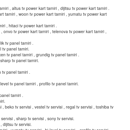
miri , altus tv power kart tamiri , dijitsu tv power kart tamiri .
art tamiri , woon tv power kart tamiri , yumatu tv power kart
ri , hitaci tv power kart tamiri .
i , onvo tv power kart tamiri , telenova tv power kart tamiri ,
ik tv panel tamiri .
l tv panel tamiri.
xen tv panel tamiri , grundig tv panel tamiri .
 sharp tv panel tamiri.
u tv panel tamiri .
evel tv panel tamiri , profilo tv panel tamiri.
panel tamiri .
ri.
i , beko tv servisi , vestel tv servisi , regal tv servisi , toshiba tv
servisi , sharp tv servisi , sony tv servisi.
, dijitsu tv servisi.