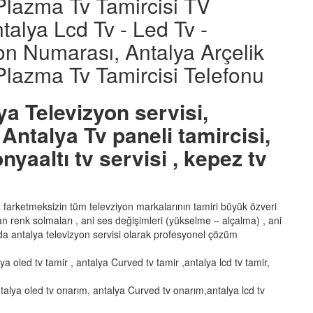
 Plazma Tv Tamircisi TV
ntalya Lcd Tv - Led Tv -
on Numarası, Antalya Arçelik
 Plazma Tv Tamircisi Telefonu
ya Televizyon servisi,
Antalya Tv paneli tamircisi,
nyaaltı tv servisi , kepez tv
ka farketmeksizin tüm televziyon markalarının tamiri büyük özveri
şan renk solmaları , ani ses değişimleri (yükselme – alçalma) , ani
a antalya televizyon servisi olarak profesyonel çözüm
lya oled tv tamir , antalya Curved tv tamir ,antalya lcd tv tamir,
talya oled tv onarım, antalya Curved tv onarım,antalya lcd tv