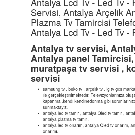
Antalya Lcd Tv - Led Tv -
Servisi, Antalya Arçelik A
Plazma Tv Tamircisi Telef
Antalya Lcd Tv - Led Tv -
Antalya tv servisi, Antal
Antalya panel Tamircisi, 
muratpaşa tv servisi , ko
servisi
samsung tv , beko tv , arçelik tv , lg tv gibi mar
ile gerçekleştirilmektedir. Televizyonlarınıza olu
kapanma ,kendi kendinedonma gibi sorunlarınızd
sunmaktayız.
antalya led tv tamir , antalya Qled tv tamir , anta
antalya plazma tv tamir .
antalya led tv onarım, antalya Qled tv onarım, an
onarımı.