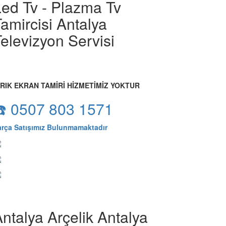
Led Tv - Plazma Tv
amircisi Antalya
elevizyon Servisi
IRIK EKRAN TAMİRİ HİZMETİMİZ YOKTUR
☎️ 0507 803 1571
arça Satışımız Bulunmamaktadır
ntalya Arçelik Antalya