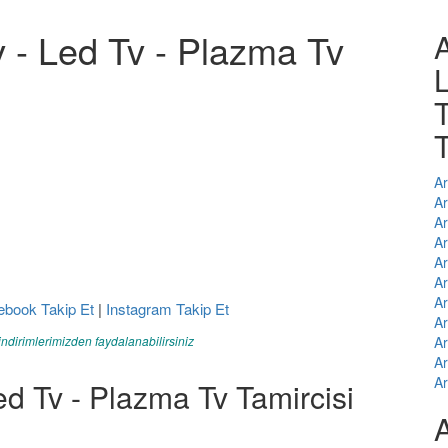
v - Led Tv - Plazma Tv
A
T
T
Ar
Ar
Ar
Ar
Ar
Ar
Ar
ebook Takip Et
|
Instagram Takip Et
Ar
indirimlerimizden faydalanabilirsiniz
Ar
Ar
Ar
ed Tv - Plazma Tv Tamircisi
A