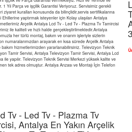
ıl İşçilik ve Parça Garantisi vermekteyiz. Hızlı ve Yerinde ve
L
. 1 Yıl Parça ve işçilik Garantisi Veriyoruz. Servisimiz gerekli
T
 ziyaret kuralları konusunda da bilinçlidir,servis sertifikalarına
şi Ehillerine yaptırmak isteyenler için Kolay ulaşılan Antalya
A
zmetlerimiz Arçelik Antalya Lcd Tv - Led Tv - Plazma Tv Tamircisi
imiz ile kaliteli ve hızlı halde gerçekleştirilmektedir.Antalya
omuzla her türlü montaj, bakım ve onarım işleriyle sizlerin
on numaralarımızdan arayarak en kısa sürede Arçelik Antalya
 bakım hizmetlerimizden yararlanabilirsiniz. Televizyon Teknik
Ü
zyon Tamir Servisi, Antalya Televizyon Tamir Servisi, Antalya Lcd
a ile yapılır. Televizyon Teknik Servisi Merkezi yüksek kalite ve
en tek adres olmuştur. Antalya Arızası ve Montajı İçin Telefon
cd Tv - Led Tv - Plazma Tv
cisi, Antalya En Yakın Arçelik