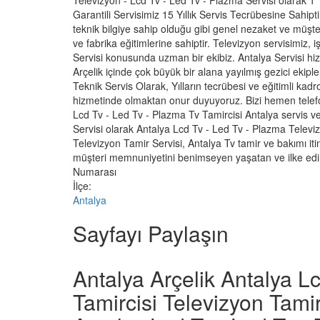
Televizyon - Lcd Tv - Led Tv - Plazma Servisi olarak 1 Y
Garantili Servisimiz 15 Yıllık Servis Tecrübesine Sahiptir
teknik bilgiye sahip olduğu gibi genel nezaket ve müşteri
ve fabrika eğitimlerine sahiptir. Televizyon servisimiz, i
Servisi konusunda uzman bir ekibiz. Antalya Servisi hi
Arçelik içinde çok büyük bir alana yayılmış gezici ekipler
Teknik Servis Olarak, Yılların tecrübesi ve eğitimli kadr
hizmetinde olmaktan onur duyuyoruz. Bizi hemen telef
Lcd Tv - Led Tv - Plazma Tv Tamircisi Antalya servis ve
Servisi olarak Antalya Lcd Tv - Led Tv - Plazma Televi
Televizyon Tamir Servisi, Antalya Tv tamir ve bakımı itin
müşteri memnuniyetini benimseyen yaşatan ve ilke edin
Numarası
İlçe:
Antalya
Sayfayı Paylaşın
Antalya Arçelik Antalya L
Tamircisi Televizyon Tamir