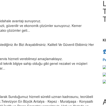
T
T
üdahale avantajı sunuyoruz.
ızlı, güvenilir ve ekonomik çözümler sunuyoruz. Kemer
lıcı çözümler geti...
K
tediğiniz An Bizi Arayabilirsiniz. Kaliteli Ve Güvenli Ekibimiz Her
servis hizmeti verebilmeyi amaçlamaktayız.
P
kli teknik bilgiye sahip olduğu gibi genel nezaket ve müşteri
r...
 olarak Sunduğumuz hizmeti sürekli uzman kadrosunu, tecrübeli
A
uşuz.Televizyon En Büyük Antalya - Kepez - Muratpaşa - Konyaaltı