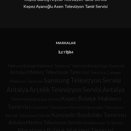
Kepez Ayanoğlu Axen Televizyon Tamir Servisi
MARKALAR
İLETIŞIM
Tekirova Bulaşık Makinesi Tamircisi
Tekirova Beyaz Eşya Tamircisi
Antalya Merkez Televizyon Tamircisi
Tekirova Çamaşır
Samsung Televizyon Servisi
Makinesi Tamircisi
Antalya
Arçelik Televizyon Servisi Antalya
Kepez Bulaşık Makinesi
Tekirova Beyaz Eşya Servisi
Tamircisi
Güzeloba Televizyon Servisi
Döşemealtı Televizyon
Konyaaltı Buzdolabı Tamircisi
Servisi
Televizyon Servisi
Antalya Merkez Televizyon Servisi
Antalya Led Tv Servisi
Muratpaşa Bulaşık Makinesi Tamircisi