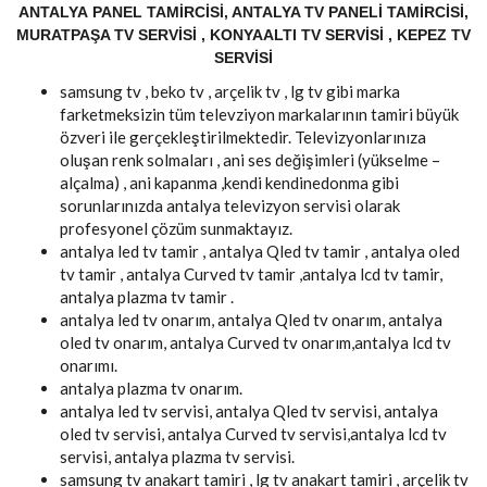
ANTALYA PANEL TAMIRCISI, ANTALYA TV PANELI TAMIRCISI,
MURATPAŞA TV SERVISI , KONYAALTI TV SERVISI , KEPEZ TV
SERVISI
samsung tv , beko tv , arçelik tv , lg tv gibi marka
farketmeksizin tüm televziyon markalarının tamiri büyük
özveri ile gerçekleştirilmektedir. Televizyonlarınıza
oluşan renk solmaları , ani ses değişimleri (yükselme –
alçalma) , ani kapanma ,kendi kendinedonma gibi
sorunlarınızda antalya televizyon servisi olarak
profesyonel çözüm sunmaktayız.
antalya led tv tamir , antalya Qled tv tamir , antalya oled
tv tamir , antalya Curved tv tamir ,antalya lcd tv tamir,
antalya plazma tv tamir .
antalya led tv onarım, antalya Qled tv onarım, antalya
oled tv onarım, antalya Curved tv onarım,antalya lcd tv
onarımı.
antalya plazma tv onarım.
antalya led tv servisi, antalya Qled tv servisi, antalya
oled tv servisi, antalya Curved tv servisi,antalya lcd tv
servisi, antalya plazma tv servisi.
samsung tv anakart tamiri , lg tv anakart tamiri , arçelik tv