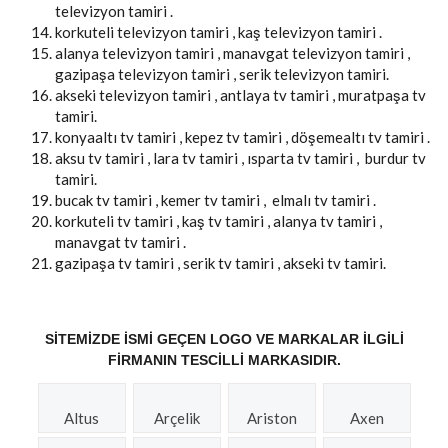
televizyon tamiri .
korkuteli televizyon tamiri , kaş televizyon tamiri .
alanya televizyon tamiri , manavgat televizyon tamiri ,
gazipaşa televizyon tamiri , serik televizyon tamiri.
akseki televizyon tamiri , antlaya tv tamiri , muratpaşa tv
tamiri.
konyaaltı tv tamiri , kepez tv tamiri , döşemealtı tv tamiri .
aksu tv tamiri , lara tv tamiri , ısparta tv tamiri , burdur tv
tamiri.
bucak tv tamiri , kemer tv tamiri , elmalı tv tamiri .
korkuteli tv tamiri , kaş tv tamiri , alanya tv tamiri ,
manavgat tv tamiri .
gazipaşa tv tamiri , serik tv tamiri , akseki tv tamiri.
SITEMIZDE ISMI GEÇEN LOGO VE MARKALAR ILGILI
FIRMANIN TESCILLI MARKASIDIR.
Altus
Arçelik
Ariston
Axen