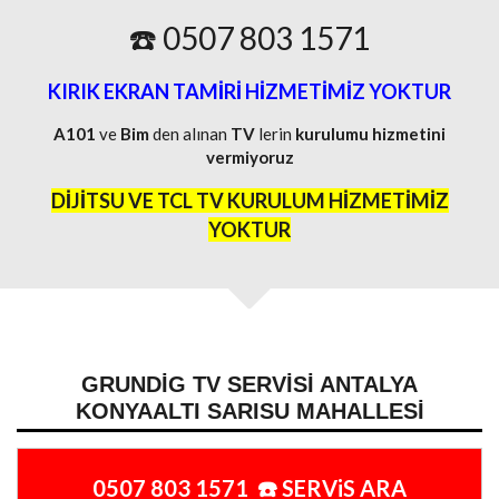
☎️ 0507 803 1571
KIRIK EKRAN TAMİRİ HİZMETİMİZ YOKTUR
A101
ve
Bim
den alınan
TV
lerin
kurulumu
hizmetini
vermiyoruz
DİJİTSU VE TCL TV KURULUM HİZMETİMİZ
YOKTUR
GRUNDIG TV SERVISI ANTALYA
KONYAALTI SARISU MAHALLESI
0507 803 1571 ☎️ SERViS ARA