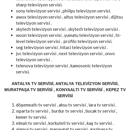
sharp televizyon servisi.
sony televizyon servisi , philips televizyon servisi.
awox televizyon servisi , altus televizyon servisi , dijitsu
televizyon servisi .
skytech televizyon servisi , skytech televizyon servisi .
woon televizyon servisi , yumatu televizyon servisi , hi-
level televizyon servisi , profilo televizyon servisi.
seg televizyon servisi , hitaci televizyon servisi .
jvc televizyon servisi , next televizyon servisi , onvo
televizyon servisi .
telenova televizyon servisi , kamosonic televizyon
servisi.
ANTALYA TV SERVISI, ANTALYA TELEVIZYON SERVISI,
MURATPAŞA TV SERVISI , KONYAALTI TV SERVISI , KEPEZ TV
SERVISI
döşemealtı tv servisi , aksu tv servisi , lara tv servisi .
ısparta tv servisi , burdur tv servisi , bucak tv servisi ,
kemer tv servisi.
elmalı tv servisi , korkuteli tv servisi , kaş tv servisi .
alanya tv servisi , manavgat tv servisi , gazipaşa tv