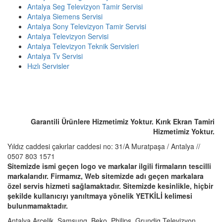
Antalya Seg Televizyon Tamir Servisi
Antalya Siemens Servisi
Antalya Sony Televizyon Tamir Servisi
Antalya Televizyon Servisi
Antalya Televizyon Teknik Servisleri
Antalya Tv Servisi
Hızlı Servisler
ACİL SERVİS TALEP TELEFONU
☎️ 0507 803 1571
Garantili Ürünlere Hizmetimiz Yoktur. Kırık Ekran Tamiri
Hizmetimiz Yoktur.
Yıldız caddesi çakırlar caddesi no: 31/A Muratpaşa / Antalya //
0507 803 1571
Sitemizde ismi geçen logo ve markalar ilgili firmaların tescilli
markalarıdır. Firmamız, Web sitemizde adı geçen markalara
özel servis hizmeti sağlamaktadır. Sitemizde kesinlikle, hiçbir
şekilde kullanıcıyı yanıltmaya yönelik YETKİLİ kelimesi
bulunmamaktadır.
Antalya Arçelik, Samsung, Beko, Philips, Grundig Televizyon