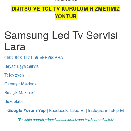
DİJİTSU VE TCL TV KURULUM HİZMETİMİZ
YOKTUR
Samsung Led Tv Servisi
Lara
0507 803 1571 ☎️ SERViS ARA
Beyaz Eşya Servisi
Televizyon
Çamaşır Makinesi
Bulaşık Makinesi
Buzdolabı
Google Yorum Yap
|
Facebook Takip Et
|
Instagram Takip Et
Bizi takip ederek güncel indirimlerimizden faydalanabilirsiniz