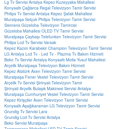
Lg Tv Servisi Antalya Kepez Kuzeyyaka Mahallesi
Konyaaltı Çağlarca Regal Televizyon Tamir Servisi
Philips Tv Servisi Antalya Kepez Şafak Mahallesi
Muratpaşa Selçuk Philips Televizyon Tamir Servisi
Siemens Güzeloba Televizyon Tamircisi
Güzeloba Mahallesi OLED TV Tamir Servisi
Muratpaşa Çaybaşı Telefunken Televizyon Tamir Servisi
Philips Lcd Tv Servisi Varsak
Kepez Kazım Karabekir Champion Televizyon Tamir Servisi
LG Antalya Lcd Tv - Led Tv - Plazma Tv Bakım Hizmeti
Beko Tv Servisi Antalya Konyaaltı Molla Yusuf Mahallesi
Arçelik Muratpaşa Televizyon Bakım Hizmeti
Kepez Atatürk Axen Televizyon Tamir Servisi
Muratpaşa Fener Vestel Televizyon Tamir Servisi
Arçelik Tv Servisi Şirinyalı Televizyon Tamir
Şirinyali Arçelik Bulaşık Makinesi Servisi Antalya
Muratpaşa Cumhuriyet Vestel Televizyon Tamir Servisi
Kepez Kirişçiler Axen Televizyon Tamir Servisi
Konyaaltı Aşağıkaraman LG Televizyon Tamir Servisi
Grundig Tv Servisi Lara
Grundig Lcd Tv Servisi Antalya
Beko Servisi Muratpaşa
Teomanpaşa Mahallesi LED TV Tamir Servisi