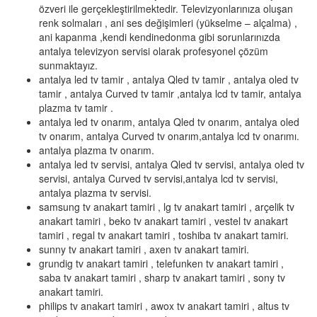
özveri ile gerçekleştirilmektedir. Televizyonlarınıza oluşan
renk solmaları , ani ses değişimleri (yükselme – alçalma) ,
ani kapanma ,kendi kendinedonma gibi sorunlarınızda
antalya televizyon servisi olarak profesyonel çözüm
sunmaktayız.
antalya led tv tamir , antalya Qled tv tamir , antalya oled tv
tamir , antalya Curved tv tamir ,antalya lcd tv tamir, antalya
plazma tv tamir .
antalya led tv onarım, antalya Qled tv onarım, antalya oled
tv onarım, antalya Curved tv onarım,antalya lcd tv onarımı.
antalya plazma tv onarım.
antalya led tv servisi, antalya Qled tv servisi, antalya oled tv
servisi, antalya Curved tv servisi,antalya lcd tv servisi,
antalya plazma tv servisi.
samsung tv anakart tamiri , lg tv anakart tamiri , arçelik tv
anakart tamiri , beko tv anakart tamiri , vestel tv anakart
tamiri , regal tv anakart tamiri , toshiba tv anakart tamiri.
sunny tv anakart tamiri , axen tv anakart tamiri.
grundig tv anakart tamiri , telefunken tv anakart tamiri ,
saba tv anakart tamiri , sharp tv anakart tamiri , sony tv
anakart tamiri.
philips tv anakart tamiri , awox tv anakart tamiri , altus tv