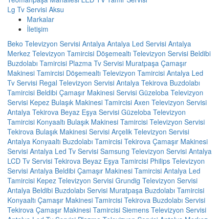
Lg Tv Servisi Aksu
Markalar
İletişim
Beko Televizyon Servisi Antalya
Antalya Led Servisi
Antalya
Merkez Televizyon Tamircisi
Döşemealtı Televizyon Servisi
Beldibi
Buzdolabı Tamircisi
Plazma Tv Servisi
Muratpaşa Çamaşır
Makinesi Tamircisi
Döşemealtı Televizyon Tamircisi
Antalya Led
Tv Servisi
Regal Televizyon Servisi Antalya
Tekirova Buzdolabı
Tamircisi
Beldibi Çamaşır Makinesi Servisi
Güzeloba Televizyon
Servisi
Kepez Bulaşık Makinesi Tamircisi
Axen Televizyon Servisi
Antalya
Tekirova Beyaz Eşya Servisi
Güzeloba Televizyon
Tamircisi
Konyaaltı Bulaşık Makinesi Tamircisi
Televizyon Servisi
Tekirova Bulaşık Makinesi Servisi
Arçelik Televizyon Servisi
Antalya
Konyaaltı Buzdolabı Tamircisi
Tekirova Çamaşır Makinesi
Servisi
Antalya Led Tv Servisi
Samsung Televizyon Servisi Antalya
LCD Tv Servisi
Tekirova Beyaz Eşya Tamircisi
Philips Televizyon
Servisi Antalya
Beldibi Çamaşır Makinesi Tamircisi
Antalya Led
Tamircisi
Kepez Televizyon Servisi
Grundig Televizyon Servisi
Antalya
Beldibi Buzdolabı Servisi
Muratpaşa Buzdolabı Tamircisi
Konyaaltı Çamaşır Makinesi Tamircisi
Tekirova Buzdolabı Servisi
Tekirova Çamaşır Makinesi Tamircisi
Siemens Televizyon Servisi