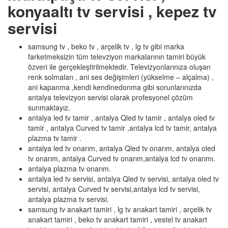
konyaaltı tv servisi , kepez tv
servisi
samsung tv , beko tv , arçelik tv , lg tv gibi marka
farketmeksizin tüm televziyon markalarının tamiri büyük
özveri ile gerçekleştirilmektedir. Televizyonlarınıza oluşan
renk solmaları , ani ses değişimleri (yükselme – alçalma) ,
ani kapanma ,kendi kendinedonma gibi sorunlarınızda
antalya televizyon servisi olarak profesyonel çözüm
sunmaktayız.
antalya led tv tamir , antalya Qled tv tamir , antalya oled tv
tamir , antalya Curved tv tamir ,antalya lcd tv tamir, antalya
plazma tv tamir .
antalya led tv onarım, antalya Qled tv onarım, antalya oled
tv onarım, antalya Curved tv onarım,antalya lcd tv onarımı.
antalya plazma tv onarım.
antalya led tv servisi, antalya Qled tv servisi, antalya oled tv
servisi, antalya Curved tv servisi,antalya lcd tv servisi,
antalya plazma tv servisi.
samsung tv anakart tamiri , lg tv anakart tamiri , arçelik tv
anakart tamiri , beko tv anakart tamiri , vestel tv anakart