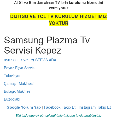
A101
ve
Bim
den alınan
TV
lerin
kurulumu
hizmetini
vermiyoruz
DİJİTSU VE TCL TV KURULUM HİZMETİMİZ
YOKTUR
Samsung Plazma Tv
Servisi Kepez
0507 803 1571 ☎️ SERViS ARA
Beyaz Eşya Servisi
Televizyon
Çamaşır Makinesi
Bulaşık Makinesi
Buzdolabı
Google Yorum Yap
|
Facebook Takip Et
|
Instagram Takip Et
Bizi takip ederek güncel indirimlerimizden faydalanabilirsiniz