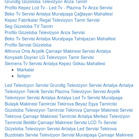
Grundig Güzeloba Televizyon Arıza Tamiri
Profilo Kepez Lcd Tv - Led Tv - Plazma Tv Arıza Servisi
Beko Tv Servisi Antalya Muratpaşa Çağlayan Mahallesi
Kepez Fabrikalar Regal Televizyon Tamir Servisi
Seg Güzeloba TV Tamiri
Profilo Güzeloba Televizyon Arıza Servisi
Beko Tv Servisi Antalya Muratpaşa Tahılpazarı Mahallesi
Profilo Servisi Güzeloba
Altinova Orta Arçelik Çamaşır Makinesi Servisi Antalya
Konyaaltı Doyran LG Televizyon Tamir Servisi
Siemens Tv Servisi Antalya Kepez Göksu Mahallesi
Markalar
İletişim
Led Televizyon Servisi
Grundig Televizyon Servisi Antalya
Antalya
Televizyon Teknik Servisi
Plazma Televizyon Servisi
Arçelik
Televizyon Servisi Antalya
Antalya Led Tv Servisi
Muratpaşa
Bulaşık Makinesi Tamircisi
Tekirova Beyaz Eşya Tamircisi
Güzeloba Televizyon Tamircisi
Tekirova Çamaşır Makinesi Servisi
Tekirova Çamaşır Makinesi Tamircisi
Antalya Merkez Televizyon
Tamircisi
Beldibi Çamaşır Makinesi Servisi
LCD Tv Servisi
Güzeloba Televizyon Servisi
Antalya Led Servisi
Tekirova
Buzdolabı Servisi
Televizyon Servisi
Muratpaşa Çamaşır Makinesi