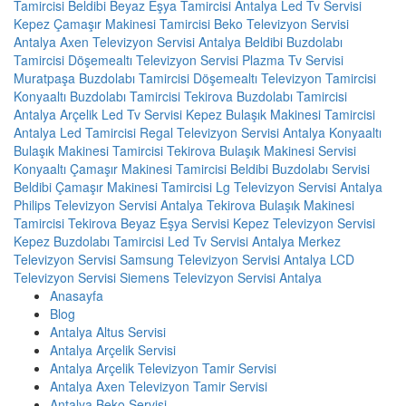
Tamircisi
Beldibi Beyaz Eşya Tamircisi
Antalya Led Tv Servisi
Kepez Çamaşır Makinesi Tamircisi
Beko Televizyon Servisi
Antalya
Axen Televizyon Servisi Antalya
Beldibi Buzdolabı
Tamircisi
Döşemealtı Televizyon Servisi
Plazma Tv Servisi
Muratpaşa Buzdolabı Tamircisi
Döşemealtı Televizyon Tamircisi
Konyaaltı Buzdolabı Tamircisi
Tekirova Buzdolabı Tamircisi
Antalya Arçelik Led Tv Servisi
Kepez Bulaşık Makinesi Tamircisi
Antalya Led Tamircisi
Regal Televizyon Servisi Antalya
Konyaaltı
Bulaşık Makinesi Tamircisi
Tekirova Bulaşık Makinesi Servisi
Konyaaltı Çamaşır Makinesi Tamircisi
Beldibi Buzdolabı Servisi
Beldibi Çamaşır Makinesi Tamircisi
Lg Televizyon Servisi Antalya
Philips Televizyon Servisi Antalya
Tekirova Bulaşık Makinesi
Tamircisi
Tekirova Beyaz Eşya Servisi
Kepez Televizyon Servisi
Kepez Buzdolabı Tamircisi
Led Tv Servisi
Antalya Merkez
Televizyon Servisi
Samsung Televizyon Servisi Antalya
LCD
Televizyon Servisi
Siemens Televizyon Servisi Antalya
Anasayfa
Blog
Antalya Altus Servisi
Antalya Arçelik Servisi
Antalya Arçelik Televizyon Tamir Servisi
Antalya Axen Televizyon Tamir Servisi
Antalya Beko Servisi