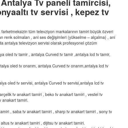
Antalya Tv paneli tamircisi,
nyaaltı tv servisi , kepez tv
ka farketmeksizin tüm televziyon markalarının tamiri büyük özveri
şan renk solmaları , ani ses değişimleri (yükselme – alçalma) , ani
a antalya televizyon servisi olarak profesyonel çözüm
lya oled tv tamir , antalya Curved tv tamir ,antalya lcd tv tamir,
talya oled tv onarım, antalya Curved tv onarım,antalya lcd tv
alya oled tv servisi, antalya Curved tv servisi,antalya lcd tv
arçelik tv anakart tamiri , beko tv anakart tamiri , vestel tv
v anakart tamiri.
amiri , saba tv anakart tamiri , sharp tv anakart tamiri , sony tv
altus tv anakart tamiri , dijitsu tv anakart tamiri.