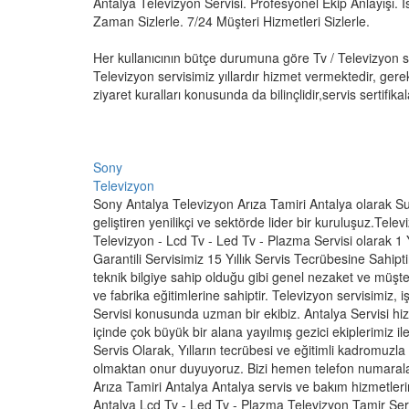
Antalya Televizyon Servisi. Profesyonel Ekip Anlayışı. İs
Zaman Sizlerle. 7/24 Müşteri Hizmetleri Sizlerle.
Her kullanıcının bütçe durumuna göre Tv / Televizyon 
Televizyon servisimiz yıllardır hizmet vermektedir, gere
ziyaret kuralları konusunda da bilinçlidir,servis sertifikala
Sony
Televizyon
Sony Antalya Televizyon Arıza Tamiri Antalya olarak S
geliştiren yenilikçi ve sektörde lider bir kuruluşuz.Te
Televizyon - Lcd Tv - Led Tv - Plazma Servisi olarak 1 Y
Garantili Servisimiz 15 Yıllık Servis Tecrübesine Sahiptir
teknik bilgiye sahip olduğu gibi genel nezaket ve müşteri
ve fabrika eğitimlerine sahiptir. Televizyon servisimiz, i
Servisi konusunda uzman bir ekibiz. Antalya Servisi hi
içinde çok büyük bir alana yayılmış gezici ekiplerimiz ile
Servis Olarak, Yılların tecrübesi ve eğitimli kadromuzla
olmaktan onur duyuyoruz. Bizi hemen telefon numaral
Arıza Tamiri Antalya Antalya servis ve bakım hizmetleri
Antalya Lcd Tv - Led Tv - Plazma Televizyon Tamir Serv