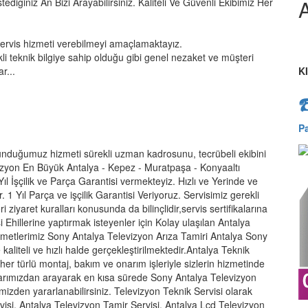
A
tediğiniz An Bizi Arayabilirsiniz. Kaliteli Ve Güvenli Ekibimiz Her
servis hizmeti verebilmeyi amaçlamaktayız.
kli teknik bilgiye sahip olduğu gibi genel nezaket ve müşteri
r...
K
P
unduğumuz hizmeti sürekli uzman kadrosunu, tecrübeli ekibini
levizyon En Büyük Antalya - Kepez - Muratpaşa - Konyaaltı
ıl İşçilik ve Parça Garantisi vermekteyiz. Hızlı ve Yerinde ve
. 1 Yıl Parça ve işçilik Garantisi Veriyoruz. Servisimiz gerekli
 ziyaret kuralları konusunda da bilinçlidir,servis sertifikalarına
şi Ehillerine yaptırmak isteyenler için Kolay ulaşılan Antalya
zmetlerimiz Sony Antalya Televizyon Arıza Tamiri Antalya Sony
 kaliteli ve hızlı halde gerçekleştirilmektedir.Antalya Teknik
 her türlü montaj, bakım ve onarım işleriyle sizlerin hizmetinde
arımızdan arayarak en kısa sürede Sony Antalya Televizyon
mizden yararlanabilirsiniz. Televizyon Teknik Servisi olarak
isi, Antalya Televizyon Tamir Servisi, Antalya Lcd Televizyon