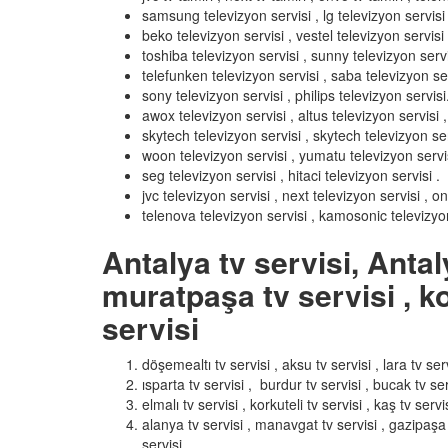
samsung televizyon servisi , lg televizyon servisi ,
beko televizyon servisi , vestel televizyon servisi 
toshiba televizyon servisi , sunny televizyon servi
telefunken televizyon servisi , saba televizyon ser
sony televizyon servisi , philips televizyon servisi
awox televizyon servisi , altus televizyon servisi , 
skytech televizyon servisi , skytech televizyon ser
woon televizyon servisi , yumatu televizyon servisi 
seg televizyon servisi , hitaci televizyon servisi .
jvc televizyon servisi , next televizyon servisi , o
telenova televizyon servisi , kamosonic televizyon
Antalya tv servisi, Antal
muratpaşa tv servisi , ko
servisi
döşemealtı tv servisi , aksu tv servisi , lara tv serv
ısparta tv servisi , burdur tv servisi , bucak tv ser
elmalı tv servisi , korkuteli tv servisi , kaş tv servis
alanya tv servisi , manavgat tv servisi , gazipaşa t
servisi.