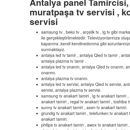
Antalya panel Tamircisi, 
muratpaşa tv servisi , ko
servisi
samsung tv , beko tv , arçelik tv , lg tv gibi mar
ile gerçekleştirilmektedir. Televizyonlarınıza olu
kapanma ,kendi kendinedonma gibi sorunlarınızd
sunmaktayız.
antalya led tv tamir , antalya Qled tv tamir , anta
antalya plazma tv tamir .
antalya led tv onarım, antalya Qled tv onarım, an
onarımı.
antalya plazma tv onarım.
antalya led tv servisi, antalya Qled tv servisi, ant
servisi, antalya plazma tv servisi.
samsung tv anakart tamiri , lg tv anakart tamiri , 
anakart tamiri , regal tv anakart tamiri , toshiba t
sunny tv anakart tamiri , axen tv anakart tamiri.
grundig tv anakart tamiri , telefunken tv anakart t
anakart tamiri.
philips tv anakart tamiri , awox tv anakart tamiri , 