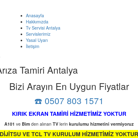
Anasayfa
Hakkımızda
Tv Servisi Antalya
Servislerimiz
Yasal Uyarı
İletişim
a
rıza Tamiri Antalya
Bizi Arayın En Uygun Fiyatlar
☎️ 0507 803 1571
KIRIK EKRAN TAMİRİ HİZMETİMİZ YOKTUR
A101
ve
Bim
den alınan
TV
lerin
kurulumu
hizmetini
vermiyoruz
DİJİTSU VE TCL TV KURULUM HİZMETİMİZ YOKTU