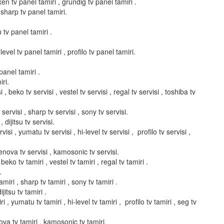
xen tv panel tamiri , grundig tv panel tamiri .
 sharp tv panel tamiri.
u tv panel tamiri .
evel tv panel tamiri , profilo tv panel tamiri.
panel tamiri .
ri.
i , beko tv servisi , vestel tv servisi , regal tv servisi , toshiba tv
servisi , sharp tv servisi , sony tv servisi.
, dijitsu tv servisi.
isi , yumatu tv servisi , hi-level tv servisi , profilo tv servisi ,
elenova tv servisi , kamosonic tv servisi.
 beko tv tamiri , vestel tv tamiri , regal tv tamiri .
.
miri , sharp tv tamiri , sony tv tamiri .
ijitsu tv tamiri .
i , yumatu tv tamiri , hi-level tv tamiri , profilo tv tamiri , seg tv
enova tv tamiri , kamosonic tv tamiri.