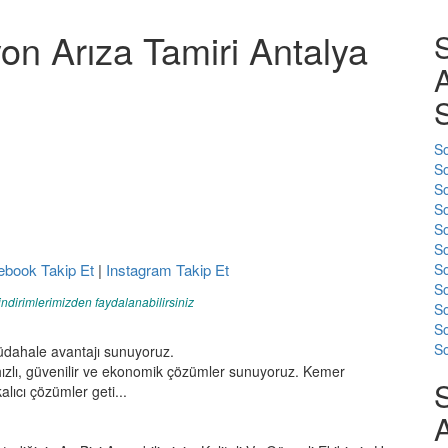
on Arıza Tamiri Antalya
A
S
So
So
So
So
So
So
ebook Takip Et
|
Instagram Takip Et
So
So
indirimlerimizden faydalanabilirsiniz
So
So
So
üdahale avantajı sunuyoruz.
ızlı, güvenilir ve ekonomik çözümler sunuyoruz. Kemer
lıcı çözümler geti...
A