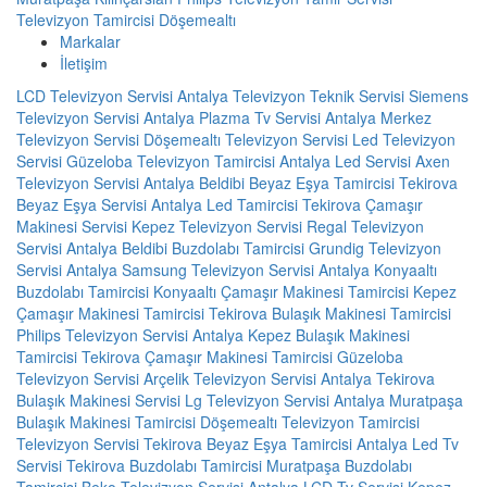
Televizyon Tamircisi Döşemealtı
Markalar
İletişim
LCD Televizyon Servisi
Antalya Televizyon Teknik Servisi
Siemens
Televizyon Servisi Antalya
Plazma Tv Servisi
Antalya Merkez
Televizyon Servisi
Döşemealtı Televizyon Servisi
Led Televizyon
Servisi
Güzeloba Televizyon Tamircisi
Antalya Led Servisi
Axen
Televizyon Servisi Antalya
Beldibi Beyaz Eşya Tamircisi
Tekirova
Beyaz Eşya Servisi
Antalya Led Tamircisi
Tekirova Çamaşır
Makinesi Servisi
Kepez Televizyon Servisi
Regal Televizyon
Servisi Antalya
Beldibi Buzdolabı Tamircisi
Grundig Televizyon
Servisi Antalya
Samsung Televizyon Servisi Antalya
Konyaaltı
Buzdolabı Tamircisi
Konyaaltı Çamaşır Makinesi Tamircisi
Kepez
Çamaşır Makinesi Tamircisi
Tekirova Bulaşık Makinesi Tamircisi
Philips Televizyon Servisi Antalya
Kepez Bulaşık Makinesi
Tamircisi
Tekirova Çamaşır Makinesi Tamircisi
Güzeloba
Televizyon Servisi
Arçelik Televizyon Servisi Antalya
Tekirova
Bulaşık Makinesi Servisi
Lg Televizyon Servisi Antalya
Muratpaşa
Bulaşık Makinesi Tamircisi
Döşemealtı Televizyon Tamircisi
Televizyon Servisi
Tekirova Beyaz Eşya Tamircisi
Antalya Led Tv
Servisi
Tekirova Buzdolabı Tamircisi
Muratpaşa Buzdolabı
Tamircisi
Beko Televizyon Servisi Antalya
LCD Tv Servisi
Kepez