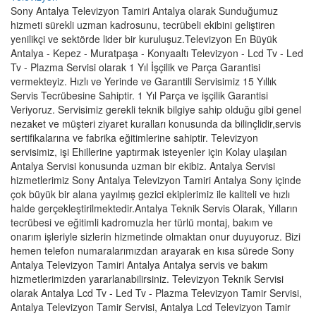
Sony Antalya Televizyon Tamiri Antalya olarak Sunduğumuz
hizmeti sürekli uzman kadrosunu, tecrübeli ekibini geliştiren
yenilikçi ve sektörde lider bir kuruluşuz.Televizyon En Büyük
Antalya - Kepez - Muratpaşa - Konyaaltı Televizyon - Lcd Tv - Led
Tv - Plazma Servisi olarak 1 Yıl İşçilik ve Parça Garantisi
vermekteyiz. Hızlı ve Yerinde ve Garantili Servisimiz 15 Yıllık
Servis Tecrübesine Sahiptir. 1 Yıl Parça ve işçilik Garantisi
Veriyoruz. Servisimiz gerekli teknik bilgiye sahip olduğu gibi genel
nezaket ve müşteri ziyaret kuralları konusunda da bilinçlidir,servis
sertifikalarına ve fabrika eğitimlerine sahiptir. Televizyon
servisimiz, işi Ehillerine yaptırmak isteyenler için Kolay ulaşılan
Antalya Servisi konusunda uzman bir ekibiz. Antalya Servisi
hizmetlerimiz Sony Antalya Televizyon Tamiri Antalya Sony içinde
çok büyük bir alana yayılmış gezici ekiplerimiz ile kaliteli ve hızlı
halde gerçekleştirilmektedir.Antalya Teknik Servis Olarak, Yılların
tecrübesi ve eğitimli kadromuzla her türlü montaj, bakım ve
onarım işleriyle sizlerin hizmetinde olmaktan onur duyuyoruz. Bizi
hemen telefon numaralarımızdan arayarak en kısa sürede Sony
Antalya Televizyon Tamiri Antalya Antalya servis ve bakım
hizmetlerimizden yararlanabilirsiniz. Televizyon Teknik Servisi
olarak Antalya Lcd Tv - Led Tv - Plazma Televizyon Tamir Servisi,
Antalya Televizyon Tamir Servisi, Antalya Lcd Televizyon Tamir