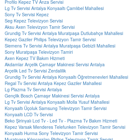
Profilo Kepez TV Arıza Servisi
Lg Tv Servisi Antalya Konyaaltı Çamlıbel Mahallesi
Sony Tv Servisi Kepez
Seg Kepez Televizyon Servisi
Aksu Axen Televizyon Tamir Servisi
Grundig Tv Servisi Antalya Muratpaşa Dutlubahçe Mahallesi
Kepez Gaziler Philips Televizyon Tamir Servisi
Siemens Tv Servisi Antalya Muratpaşa Gebizli Mahallesi
Sony Muratpaşa Televizyon Tamiri
Axen Kepez TV Bakım Hizmeti
Akdamlar Arçelik Çamaşır Makinesi Servisi Antalya
Arçelik Led Tv Servisi Zerdalilik
Grundig Tv Servisi Antalya Konyaaltı Öğretmenevleri Mahallesi
Regal Tv Servisi Antalya Kepez Gaziler Mahallesi
Lg Plazma Tv Servisi Antalya
Gençlik Bosch Çamaşır Makinesi Servisi Antalya
Lg Tv Servisi Antalya Konyaaltı Molla Yusuf Mahallesi
Konyaaltı Üçoluk Samsung Televizyon Tamir Servisi
Konyaaltı LCD Tv Servisi
Beko Şirinyalı Lcd Tv - Led Tv - Plazma Tv Bakım Hizmeti
Kepez Varsak Menderes Telefunken Televizyon Tamir Servisi
Konyaaltı Hurma Sony Televizyon Tamir Servisi
Muratpaşa Kılınçarslan Philips Televizyon Tamir Servisi