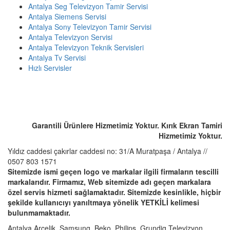
Antalya Seg Televizyon Tamir Servisi
Antalya Siemens Servisi
Antalya Sony Televizyon Tamir Servisi
Antalya Televizyon Servisi
Antalya Televizyon Teknik Servisleri
Antalya Tv Servisi
Hızlı Servisler
ACİL SERVİS TALEP TELEFONU
☎️ 0507 803 1571
Garantili Ürünlere Hizmetimiz Yoktur. Kırık Ekran Tamiri
Hizmetimiz Yoktur.
Yıldız caddesi çakırlar caddesi no: 31/A Muratpaşa / Antalya //
0507 803 1571
Sitemizde ismi geçen logo ve markalar ilgili firmaların tescilli
markalarıdır. Firmamız, Web sitemizde adı geçen markalara
özel servis hizmeti sağlamaktadır. Sitemizde kesinlikle, hiçbir
şekilde kullanıcıyı yanıltmaya yönelik YETKİLİ kelimesi
bulunmamaktadır.
Antalya Arçelik, Samsung, Beko, Philips, Grundig Televizyon