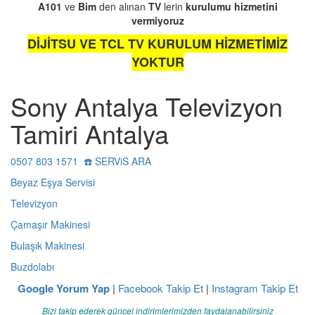
A101
ve
Bim
den alınan
TV
lerin
kurulumu
hizmetini
vermiyoruz
DİJİTSU VE TCL TV KURULUM HİZMETİMİZ
YOKTUR
Sony Antalya Televizyon
Tamiri Antalya
0507 803 1571 ☎️ SERViS ARA
Beyaz Eşya Servisi
Televizyon
Çamaşır Makinesi
Bulaşık Makinesi
Buzdolabı
Google Yorum Yap
|
Facebook Takip Et
|
Instagram Takip Et
Bizi takip ederek güncel indirimlerimizden faydalanabilirsiniz