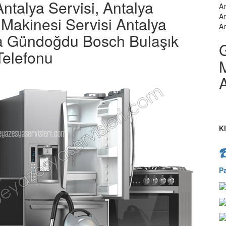
ntalya Servisi, Antalya
An
An
akinesi Servisi Antalya
An
ya Gündoğdu Bosch Bulaşık
Telefonu
M
A
K
P