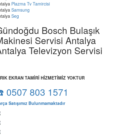
talya
Plazma Tv Tamircisi
talya
Samsung
talya
Seg
Gündoğdu Bosch Bulaşık
akinesi Servisi Antalya
ntalya Televizyon Servisi
IRIK EKRAN TAMİRİ HİZMETİMİZ YOKTUR
☎️ 0507 803 1571
arça Satışımız Bulunmamaktadır