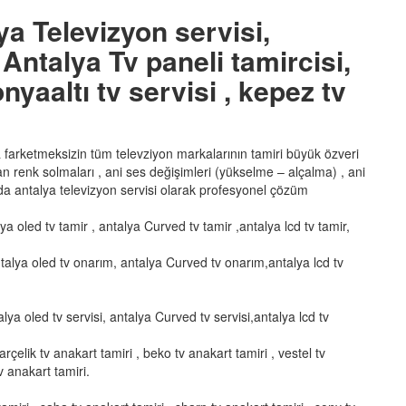
ya Televizyon servisi,
Antalya Tv paneli tamircisi,
nyaaltı tv servisi , kepez tv
ka farketmeksizin tüm televziyon markalarının tamiri büyük özveri
şan renk solmaları , ani ses değişimleri (yükselme – alçalma) , ani
a antalya televizyon servisi olarak profesyonel çözüm
lya oled tv tamir , antalya Curved tv tamir ,antalya lcd tv tamir,
talya oled tv onarım, antalya Curved tv onarım,antalya lcd tv
alya oled tv servisi, antalya Curved tv servisi,antalya lcd tv
arçelik tv anakart tamiri , beko tv anakart tamiri , vestel tv
v anakart tamiri.