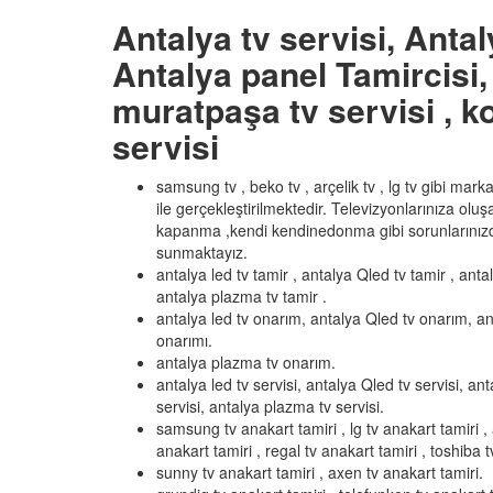
Antalya tv servisi, Antal
Antalya panel Tamircisi, 
muratpaşa tv servisi , ko
servisi
samsung tv , beko tv , arçelik tv , lg tv gibi mar
ile gerçekleştirilmektedir. Televizyonlarınıza olu
kapanma ,kendi kendinedonma gibi sorunlarınızd
sunmaktayız.
antalya led tv tamir , antalya Qled tv tamir , anta
antalya plazma tv tamir .
antalya led tv onarım, antalya Qled tv onarım, an
onarımı.
antalya plazma tv onarım.
antalya led tv servisi, antalya Qled tv servisi, ant
servisi, antalya plazma tv servisi.
samsung tv anakart tamiri , lg tv anakart tamiri , 
anakart tamiri , regal tv anakart tamiri , toshiba t
sunny tv anakart tamiri , axen tv anakart tamiri.