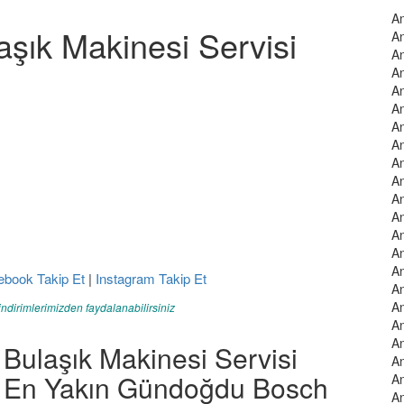
An
şık Makinesi Servisi
An
An
An
An
An
An
An
An
An
An
An
An
An
An
ebook Takip Et
|
Instagram Takip Et
An
An
indirimlerimizden faydalanabilirsiniz
An
An
ulaşık Makinesi Servisi
An
ya En Yakın Gündoğdu Bosch
An
An