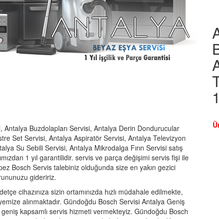
B
A
T
Ü
 Antalya Buzdolapları Servisi, Antalya Derin Dondurucular
tre Set Servisi, Antalya Aspiratör Servisi, Antalya Televizyon
talya Su Sebili Servisi, Antalya Mikrodalga Fırın Servisi satış
fımızdan 1 yıl garantilidir. servis ve parça değişimi servis fişi ile
epez Bosch Servis talebiniz olduğunda size en yakın gezici
rununuzu gideririz.
çe cihazınıza sizin ortamınızda hızlı müdahale edilmekte,
ölyemize alınmaktadır. Gündoğdu Bosch Servisi Antalya Geniş
 geniş kapsamlı servis hizmeti vermekteyiz. Gündoğdu Bosch