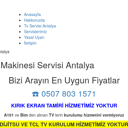
Anasayfa
Hakkımızda
Tv Servisi Antalya
Servislerimiz
Yasal Uyarı
İletişim
talya
akinesi Servisi Antalya
Bizi Arayın En Uygun Fiyatlar
☎️ 0507 803 1571
KIRIK EKRAN TAMİRİ HİZMETİMİZ YOKTUR
A101
ve
Bim
den alınan
TV
lerin
kurulumu
hizmetini
vermiyoruz
DİJİTSU VE TCL TV KURULUM HİZMETİMİZ YOKTU