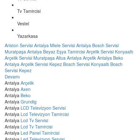
Tv Tamircisi
Vestel
Yazarkasa
Ariston Servisi Antalya
Miele Servisi Antalya
Bosch Servisi
Muratpaşa
Antalya Beyaz Eşya Tamircisi
Arçelik Servisi Konyaaltı
Arçelik Servisi Muratpaşa
Altus Antalya
Arçelik Antalya
Beko
Antalya
Arçelik Servisi Kepez
Bosch Servisi Konyaaltı
Bosch
Servisi Kepez
Devamı
Antalya
Arçelik
Antalya
Axen
Antalya
Beko
Antalya
Grundig
Antalya
LCD Televizyon Servisi
Antalya
Lcd Televizyon Tamircisi
Antalya
Lcd Tv Servisi
Antalya
Lcd Tv Tamircisi
Antalya
Led Panel Tamircisi
Antalya
Led Televizyon Servisi