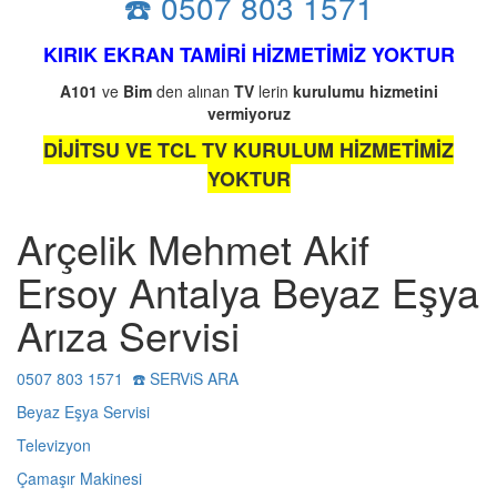
☎️ 0507 803 1571
KIRIK EKRAN TAMİRİ HİZMETİMİZ YOKTUR
A101
ve
Bim
den alınan
TV
lerin
kurulumu
hizmetini
vermiyoruz
DİJİTSU VE TCL TV KURULUM HİZMETİMİZ
YOKTUR
Arçelik Mehmet Akif
Ersoy Antalya Beyaz Eşya
Arıza Servisi
0507 803 1571 ☎️ SERViS ARA
Beyaz Eşya Servisi
Televizyon
Çamaşır Makinesi