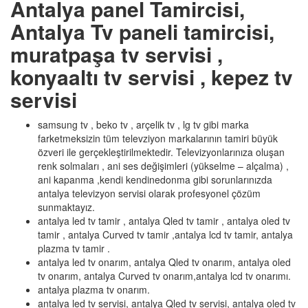
Antalya panel Tamircisi,
Antalya Tv paneli tamircisi,
muratpaşa tv servisi ,
konyaaltı tv servisi , kepez tv
servisi
samsung tv , beko tv , arçelik tv , lg tv gibi marka
farketmeksizin tüm televziyon markalarının tamiri büyük
özveri ile gerçekleştirilmektedir. Televizyonlarınıza oluşan
renk solmaları , ani ses değişimleri (yükselme – alçalma) ,
ani kapanma ,kendi kendinedonma gibi sorunlarınızda
antalya televizyon servisi olarak profesyonel çözüm
sunmaktayız.
antalya led tv tamir , antalya Qled tv tamir , antalya oled tv
tamir , antalya Curved tv tamir ,antalya lcd tv tamir, antalya
plazma tv tamir .
antalya led tv onarım, antalya Qled tv onarım, antalya oled
tv onarım, antalya Curved tv onarım,antalya lcd tv onarımı.
antalya plazma tv onarım.
antalya led tv servisi, antalya Qled tv servisi, antalya oled tv