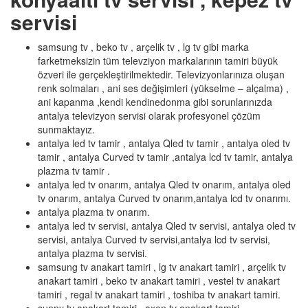
servisi
samsung tv , beko tv , arçelik tv , lg tv gibi marka
farketmeksizin tüm televziyon markalarının tamiri büyük
özveri ile gerçekleştirilmektedir. Televizyonlarınıza oluşan
renk solmaları , ani ses değişimleri (yükselme – alçalma) ,
ani kapanma ,kendi kendinedonma gibi sorunlarınızda
antalya televizyon servisi olarak profesyonel çözüm
sunmaktayız.
antalya led tv tamir , antalya Qled tv tamir , antalya oled tv
tamir , antalya Curved tv tamir ,antalya lcd tv tamir, antalya
plazma tv tamir .
antalya led tv onarım, antalya Qled tv onarım, antalya oled
tv onarım, antalya Curved tv onarım,antalya lcd tv onarımı.
antalya plazma tv onarım.
antalya led tv servisi, antalya Qled tv servisi, antalya oled tv
servisi, antalya Curved tv servisi,antalya lcd tv servisi,
antalya plazma tv servisi.
samsung tv anakart tamiri , lg tv anakart tamiri , arçelik tv
anakart tamiri , beko tv anakart tamiri , vestel tv anakart
tamiri , regal tv anakart tamiri , toshiba tv anakart tamiri.