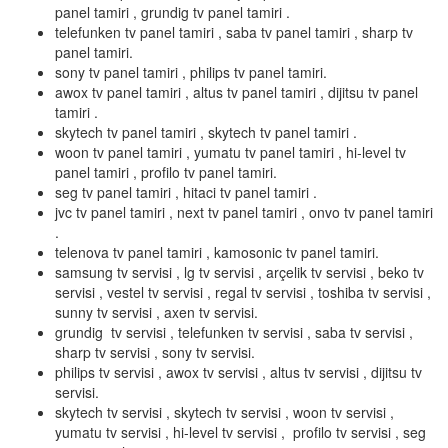
panel tamiri , grundig tv panel tamiri .
telefunken tv panel tamiri , saba tv panel tamiri , sharp tv
panel tamiri.
sony tv panel tamiri , philips tv panel tamiri.
awox tv panel tamiri , altus tv panel tamiri , dijitsu tv panel
tamiri .
skytech tv panel tamiri , skytech tv panel tamiri .
woon tv panel tamiri , yumatu tv panel tamiri , hi-level tv
panel tamiri , profilo tv panel tamiri.
seg tv panel tamiri , hitaci tv panel tamiri .
jvc tv panel tamiri , next tv panel tamiri , onvo tv panel tamiri
.
telenova tv panel tamiri , kamosonic tv panel tamiri.
samsung tv servisi , lg tv servisi , arçelik tv servisi , beko tv
servisi , vestel tv servisi , regal tv servisi , toshiba tv servisi ,
sunny tv servisi , axen tv servisi.
grundig tv servisi , telefunken tv servisi , saba tv servisi ,
sharp tv servisi , sony tv servisi.
philips tv servisi , awox tv servisi , altus tv servisi , dijitsu tv
servisi.
skytech tv servisi , skytech tv servisi , woon tv servisi ,
yumatu tv servisi , hi-level tv servisi , profilo tv servisi , seg