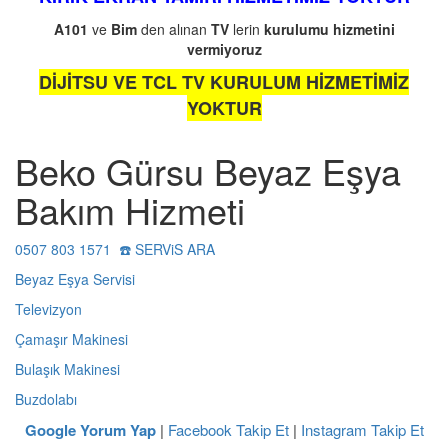
A101
ve
Bim
den alınan
TV
lerin
kurulumu
hizmetini
vermiyoruz
DİJİTSU VE TCL TV KURULUM HİZMETİMİZ
YOKTUR
Beko Gürsu Beyaz Eşya
Bakım Hizmeti
0507 803 1571 ☎️ SERViS ARA
Beyaz Eşya Servisi
Televizyon
Çamaşır Makinesi
Bulaşık Makinesi
Buzdolabı
Google Yorum Yap
|
Facebook Takip Et
|
Instagram Takip Et