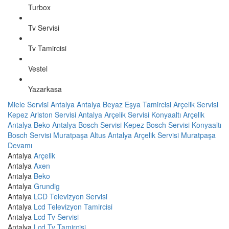
Turbox
Tv Servisi
Tv Tamircisi
Vestel
Yazarkasa
Miele Servisi Antalya
Antalya Beyaz Eşya Tamircisi
Arçelik Servisi
Kepez
Ariston Servisi Antalya
Arçelik Servisi Konyaaltı
Arçelik
Antalya
Beko Antalya
Bosch Servisi Kepez
Bosch Servisi Konyaaltı
Bosch Servisi Muratpaşa
Altus Antalya
Arçelik Servisi Muratpaşa
Devamı
Antalya
Arçelik
Antalya
Axen
Antalya
Beko
Antalya
Grundig
Antalya
LCD Televizyon Servisi
Antalya
Lcd Televizyon Tamircisi
Antalya
Lcd Tv Servisi
Antalya
Lcd Tv Tamircisi