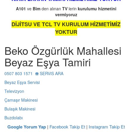
A101
ve
Bim
den alınan
TV
lerin
kurulumu
hizmetini
vermiyoruz
DİJİTSU VE TCL TV KURULUM HİZMETİMİZ
YOKTUR
Beko Özgürlük Mahallesi
Beyaz Eşya Tamiri
0507 803 1571 ☎️ SERViS ARA
Beyaz Eşya Servisi
Televizyon
Çamaşır Makinesi
Bulaşık Makinesi
Buzdolabı
Google Yorum Yap
|
Facebook Takip Et
|
Instagram Takip Et