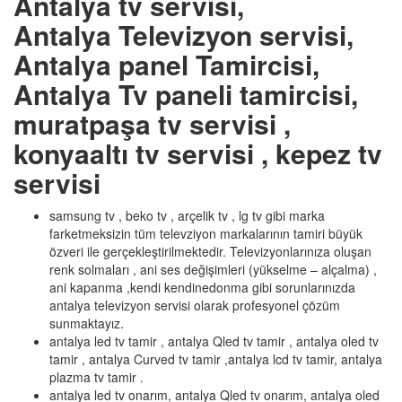
Antalya tv servisi,
Antalya Televizyon servisi,
Antalya panel Tamircisi,
Antalya Tv paneli tamircisi,
muratpaşa tv servisi ,
konyaaltı tv servisi , kepez tv
servisi
samsung tv , beko tv , arçelik tv , lg tv gibi marka
farketmeksizin tüm televziyon markalarının tamiri büyük
özveri ile gerçekleştirilmektedir. Televizyonlarınıza oluşan
renk solmaları , ani ses değişimleri (yükselme – alçalma) ,
ani kapanma ,kendi kendinedonma gibi sorunlarınızda
antalya televizyon servisi olarak profesyonel çözüm
sunmaktayız.
antalya led tv tamir , antalya Qled tv tamir , antalya oled tv
tamir , antalya Curved tv tamir ,antalya lcd tv tamir, antalya
plazma tv tamir .
antalya led tv onarım, antalya Qled tv onarım, antalya oled