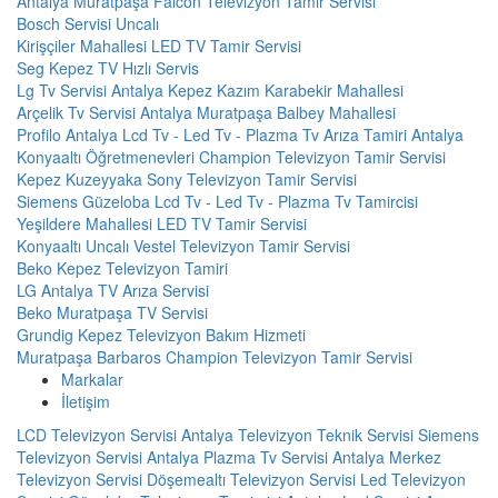
Antalya Muratpaşa Falcon Televizyon Tamir Servisi
Bosch Servisi Uncalı
Kirişçiler Mahallesi LED TV Tamir Servisi
Seg Kepez TV Hızlı Servis
Lg Tv Servisi Antalya Kepez Kazım Karabekir Mahallesi
Arçelik Tv Servisi Antalya Muratpaşa Balbey Mahallesi
Profilo Antalya Lcd Tv - Led Tv - Plazma Tv Arıza Tamiri Antalya
Konyaaltı Öğretmenevleri Champion Televizyon Tamir Servisi
Kepez Kuzeyyaka Sony Televizyon Tamir Servisi
Siemens Güzeloba Lcd Tv - Led Tv - Plazma Tv Tamircisi
Yeşildere Mahallesi LED TV Tamir Servisi
Konyaaltı Uncalı Vestel Televizyon Tamir Servisi
Beko Kepez Televizyon Tamiri
LG Antalya TV Arıza Servisi
Beko Muratpaşa TV Servisi
Grundig Kepez Televizyon Bakım Hizmeti
Muratpaşa Barbaros Champion Televizyon Tamir Servisi
Markalar
İletişim
LCD Televizyon Servisi
Antalya Televizyon Teknik Servisi
Siemens
Televizyon Servisi Antalya
Plazma Tv Servisi
Antalya Merkez
Televizyon Servisi
Döşemealtı Televizyon Servisi
Led Televizyon