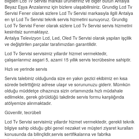
bilgileri Lcd Tv Servisi markalı ürünleriniz ve diğer bütün Antalya
Beyaz Eşya Arızalarınız için bizlere ulaşabilirsiniz. Grundig Lcd Tv
Servisi Fener olarak sizlere Lcd Tv Servisi markasıyla ilgili Antalya
en iyi Lcd Tv Servisi teknik servis hizmetini sunuyoruz. Grundig
Lcd Tv Servisi Fener olarak sizlere Lcd Tv Servisi servis hizmetini
kesintisiz sunmaktayız.
Antalya Televizyon Lcd, Led, Oled Tv Servisi olarak yapılan işçilik
ve değiştirilen parçalar tarafımızdan garantilidir.
Lcd Tv Servisi servisimiz yıllardır hizmet vermektedir,
çalışanlarımız asgari 5, azami 15 yıllık servis tecrübesine sahiptir.
Hızlı ve yerinde servis
Servis talebiniz olduğunda size en yakın gezici ekibimiz en kısa
sürede belirttiğiniz adrese ulaşır ve sorununuzu giderir. Mümkün
olduğu müddetçe cihazınıza sizin ortamınızda hızlı müdahale
edilmekte, gerek görüldüğü takdirde servis formu karşılığında
atölyemize alınmaktadır.
Güvenilir, tecrübeli
Lcd Tv Servisi servisimiz yıllardır hizmet vermektedir, gerekli teknik
bilgiye sahip olduğu gibi genel nezaket ve müşteri ziyaret kuralları
konusunda da bilinçlidir,servis sertifikalarına ve fabrika