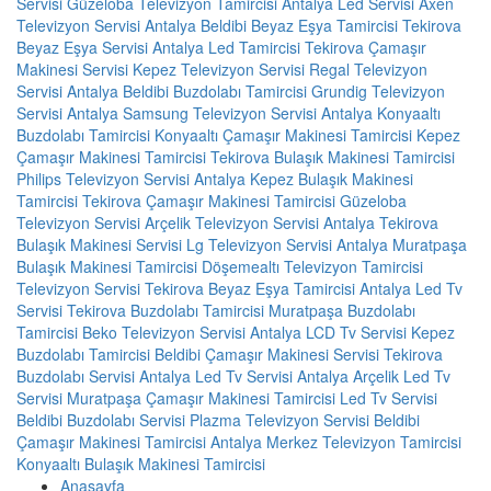
Servisi
Güzeloba Televizyon Tamircisi
Antalya Led Servisi
Axen
Televizyon Servisi Antalya
Beldibi Beyaz Eşya Tamircisi
Tekirova
Beyaz Eşya Servisi
Antalya Led Tamircisi
Tekirova Çamaşır
Makinesi Servisi
Kepez Televizyon Servisi
Regal Televizyon
Servisi Antalya
Beldibi Buzdolabı Tamircisi
Grundig Televizyon
Servisi Antalya
Samsung Televizyon Servisi Antalya
Konyaaltı
Buzdolabı Tamircisi
Konyaaltı Çamaşır Makinesi Tamircisi
Kepez
Çamaşır Makinesi Tamircisi
Tekirova Bulaşık Makinesi Tamircisi
Philips Televizyon Servisi Antalya
Kepez Bulaşık Makinesi
Tamircisi
Tekirova Çamaşır Makinesi Tamircisi
Güzeloba
Televizyon Servisi
Arçelik Televizyon Servisi Antalya
Tekirova
Bulaşık Makinesi Servisi
Lg Televizyon Servisi Antalya
Muratpaşa
Bulaşık Makinesi Tamircisi
Döşemealtı Televizyon Tamircisi
Televizyon Servisi
Tekirova Beyaz Eşya Tamircisi
Antalya Led Tv
Servisi
Tekirova Buzdolabı Tamircisi
Muratpaşa Buzdolabı
Tamircisi
Beko Televizyon Servisi Antalya
LCD Tv Servisi
Kepez
Buzdolabı Tamircisi
Beldibi Çamaşır Makinesi Servisi
Tekirova
Buzdolabı Servisi
Antalya Led Tv Servisi
Antalya Arçelik Led Tv
Servisi
Muratpaşa Çamaşır Makinesi Tamircisi
Led Tv Servisi
Beldibi Buzdolabı Servisi
Plazma Televizyon Servisi
Beldibi
Çamaşır Makinesi Tamircisi
Antalya Merkez Televizyon Tamircisi
Konyaaltı Bulaşık Makinesi Tamircisi
Anasayfa